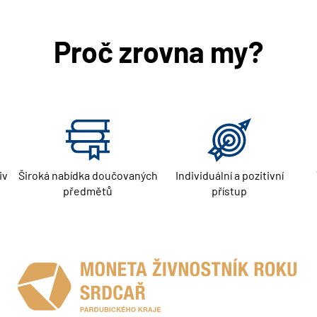
Proč zrovna my?
iv
Široká nabídka doučovaných
Individuální a pozitivní
předmětů
přístup