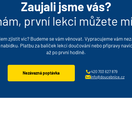
Zaujali jsme vás?
ám, první lekci můžete mít 
jem zjistit víc? Budeme se vám věnovat. Vypracujeme vám ne
nabídku. Platbu za balíček lekcí doučování nebo přípravy navíc
až po první hodině.
+420 703 627 879
Nezávazná poptávka
info@doucebnice.cz