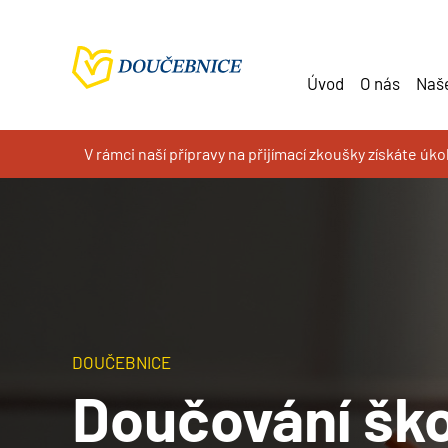
Úvod
O nás
Naše
V rámci naší přípravy na přijímací zkoušky získáte úk
DOUČEBNICE
Doučování šk