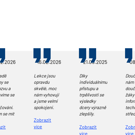
02.2026
16.02.2026
21.05.2025
08
padě
Lekce jsou
Díky
Douč
by se
opravdu
individuálnímu
nám z
ozvu a
skvělé, moc
přístupu a
douč
víme se
nám vyhovují
trpělivosti se
žáky
a jsme velmi
výsledky
info
čování.
spokojeni.
dcery výrazně
tech
n se mít
zlepšily.
střed
Zobrazit
ho
Oceňuji
Vždy
t a
více
zejména
doml
zit
Zobrazit
Zobr
 že vše
srozumitelné
lekto
více
více