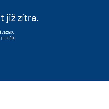
do
dál
již zítra.
závaznou
 posíláte