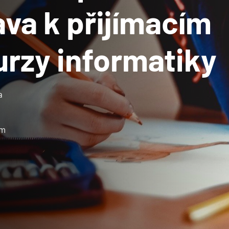
ava k přijímacím
rzy informatiky
a
ím