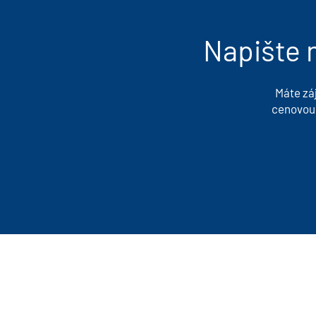
Napište n
Máte zá
cenovou 