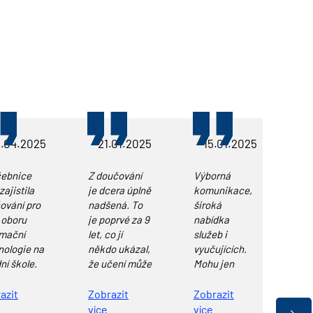
.04.2025
21.01.2025
15.01.2025
1
ebnice
Z doučování
Výborná
Mo
ajistila
je dcera úplně
komunikace,
Do
ování pro
nadšená. To
široká
na
 oboru
je poprvé za 9
nabídka
dop
rmační
let, co jí
služeb i
Nen
nologie na
někdo ukázal,
vyučujících.
byc
ní škole.
že učení může
Mohu jen
Dc
 skvělá
být i fajn.
doporučit.
lek
uva s
Smekám.
ne
azit
Zobrazit
Zobrazit
Zo
rem i
Perfektní
uč
více
více
ví