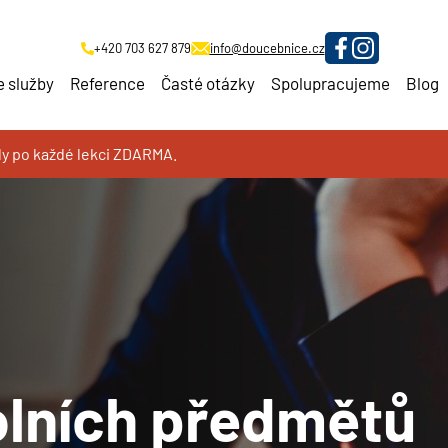
+420 703 627 879
info@doucebnice.cz
 služby
Reference
Časté otázky
Spolupracujeme
Blog
oly po každé lekci ZDARMA.
olních předmětů