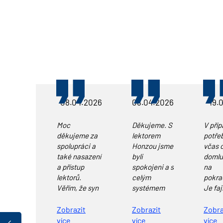
05.2026
08.04.2026
08.04.2026
19.
en, tak
Moc
Děkujeme. S
V pří
 dostal a
děkujeme za
lektorem
potře
 první!
spolupráci a
Honzou jsme
včas 
e by se
také nasazení
byli
domlu
 na ten
a přístup
spokojeni a s
na
ní obor,
lektorů.
celým
pokra
l na
Věřím, že syn
systémem
Je faj
díky
Doučebnice
na ko
ktrikáře.
doučování
také. Vše
obráti
it
Zobrazit
Zobrazit
Zobra
moc moc
přijímačky
skvěle
vědět,
více
více
více