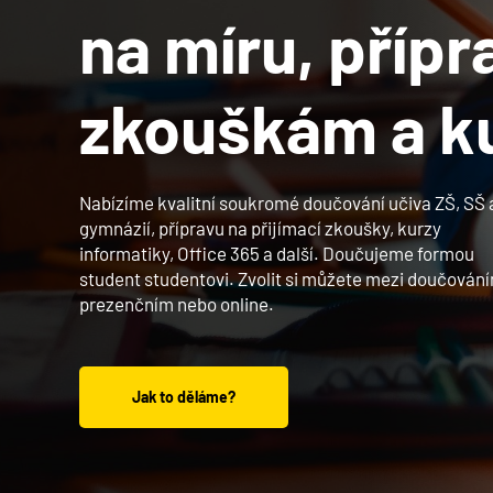
na míru, přípr
zkouškám a ku
Nabízíme kvalitní soukromé doučování učiva ZŠ, SŠ 
gymnázií, přípravu na přijímací zkoušky, kurzy
informatiky, Office 365 a další. Doučujeme formou
student studentovi. Zvolit si můžete mezi doučován
prezenčním nebo online.
Jak to děláme?