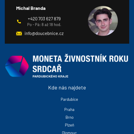
Michal Branda
+420 703 627 879
Po - Pá: 8 až 18 hod.
info@doucebnice.cz
Kde nás najdete
Pardubice
Praha
Brno
Plzeň
Olomouc