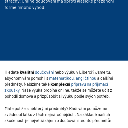
strachy! Online doučování má oproti klasické prezenční
formě mnoho výhod.
Hledáte
kvalitní
doučování
nebo výuku v Liberci? Jsme tu,
abychom vám pomohli s
matematikou
,
angličtinou
a dalšími
předměty. Nabízíme také
komplexní
přípravu na přijímací
zkoušky
.
Naše výuka probíhá online, takže se můžete učit z
pohodlí domova a přizpůsobit si výuku podle svých potřeb.
Máte potíže s některými předměty? Rádi vám pomůžeme
zvládnout látku z těch nejnáročnějších. Na základě našich
zkušeností je největší zájem o doučování těchto předmětů: