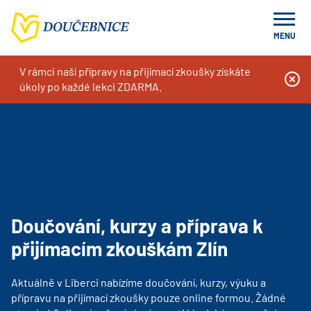
MENU
V rámci naší přípravy na přijímací zkoušky získáte
Doučování na míru, kurzy a příprava k přijímacím zkouškám
úkoly po každé lekci ZDARMA.
Doučování, kurzy a příprava k přijímacím zkouškám Liberec
Doučování, kurzy a příprava k
přijímacím zkouškám Zlín
Aktuálně v Liberci nabízíme doučování, kurzy, výuku a
přípravu na přijímací zkoušky pouze online formou. Žádné