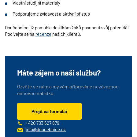
Vlastní studijní materiály
Podporujeme zvídavost a aktivní přístup
Doučebnice již pomohla desítkám žáků posunout svůj potenciál.
Podívejte se na
recenze
našich klientů.
Máte zájem o naši službu?
Ozvěte se nám a my vám připravíme nezávaznou
cenovou nabídku.
Přejít na formulář
+420 703 627 879
info@doucebnice.cz