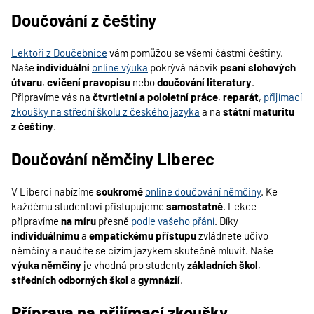
Doučování z češtiny
Lektoři z Doučebnice
vám pomůžou se všemi částmi češtiny.
Naše
individuální
online výuka
pokrývá nácvik
psaní slohových
útvaru
,
cvičení pravopisu
nebo
doučování literatury
.
Připravíme vás na
čtvrtletní a pololetní práce
,
reparát
,
přijímací
zkoušky na střední školu z českého jazyka
a na
státní maturitu
z češtiny
.
Doučování němčiny Liberec
V Liberci nabízíme
soukromé
online doučování němčiny
. Ke
každému studentovi přistupujeme
samostatně
. Lekce
připravíme
na míru
přesně
podle vašeho přání
. Díky
individuálnímu
a
empatickému přístupu
zvládnete učivo
němčiny a naučíte se cizím jazykem skutečně mluvit. Naše
výuka němčiny
je vhodná pro studenty
základních škol
,
středních odborných škol
a
gymnázií
.
Příprava na přijímací zkoušky