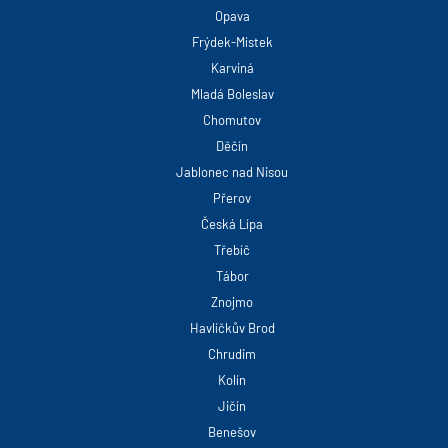
Opava
Frýdek-Místek
Karviná
Mladá Boleslav
Chomutov
Děčín
Jablonec nad Nisou
Přerov
Česká Lípa
Třebíč
Tábor
Znojmo
Havlíčkův Brod
Chrudim
Kolín
Jičín
Benešov