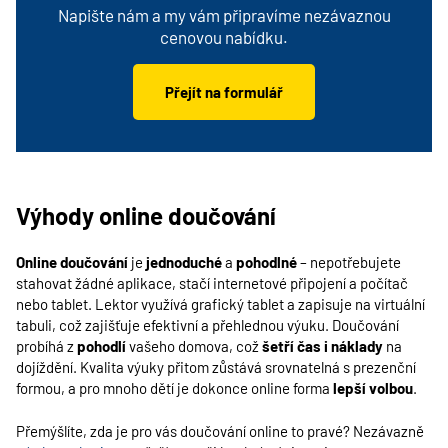
Napište nám a my vám připravíme nezávaznou
cenovou nabídku.
Přejít na formulář
Výhody online doučování
Online doučování
je
jednoduché
a
pohodlné
– nepotřebujete
stahovat žádné aplikace, stačí internetové připojení a počítač
nebo tablet. Lektor využívá grafický tablet a zapisuje na virtuální
tabuli, což zajišťuje efektivní a přehlednou výuku. Doučování
probíhá z
pohodlí
vašeho domova, což
šetří čas i náklady
na
dojíždění. Kvalita výuky přitom zůstává srovnatelná s prezenční
formou, a pro mnoho dětí je dokonce online forma
lepší volbou
.
Přemýšlíte, zda je pro vás doučování online to pravé? Nezávazně