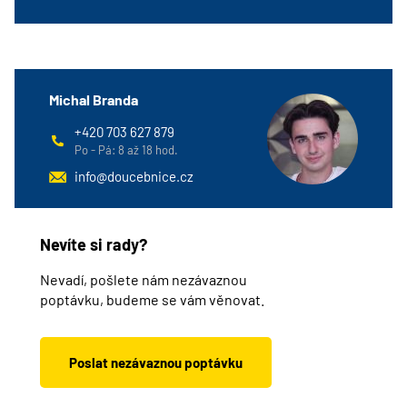
Michal Branda
+420 703 627 879
Po - Pá: 8 až 18 hod.
info@doucebnice.cz
Nevíte si rady?
Nevadí, pošlete nám nezávaznou
poptávku, budeme se vám věnovat.
Poslat nezávaznou poptávku