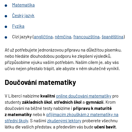
Matematika
Český jazyk
Fyzika
Cizí jazyky (
angličtina
,
němčina
,
francouzština
,
španělština
)
Ať už potřebujete jednorázovou přípravu na důležitou písemku,
nebo hledáte dlouhodobou podporu ke zlepšení výsledků,
přizpůsobíme výuku vašim potřebám. Naším cílem je, aby vás
učivo nejen přestalo trápit, ale abyste v něm skutečně vynikli.
Doučování matematiky
V Liberci nabízíme
kvalitní
online doučování matematiky
pro
studenty
základních škol
,
středních škol
a
gymnázií
. Krom
doučování na běžné testy nabízíme i
přípravu k maturitě
z matematiky
nebo k
přijímacím zkouškám z matematiky na
střední školy
. S našimi
zkušenými lektory
proberete všechnu
látku dle vašich představ, a především vás bude
učení bavit
.