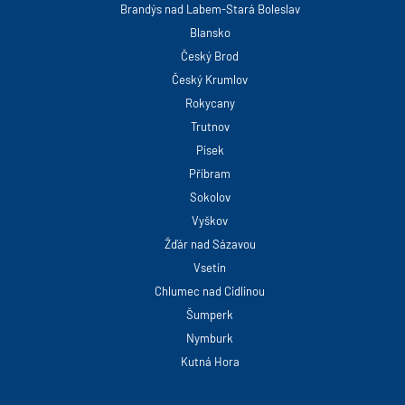
Brandýs nad Labem-Stará Boleslav
Blansko
Český Brod
Český Krumlov
Rokycany
Trutnov
Písek
Příbram
Sokolov
Vyškov
Žďár nad Sázavou
Vsetín
Chlumec nad Cidlinou
Šumperk
Nymburk
Kutná Hora