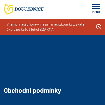
MENU
V rámci naší přípravy na přijímací zkoušky získáte
Doučování na míru, kurzy a příprava k přijímacím zkouškám
Obchodní podmínky
úkoly po každé lekci ZDARMA.
Obchodní podmínky