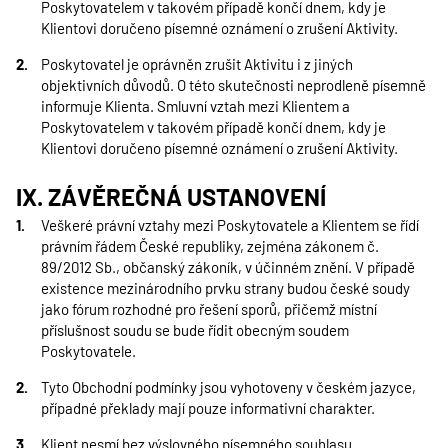
Poskytovatelem v takovém případě končí dnem, kdy je
Klientovi doručeno písemné oznámení o zrušení Aktivity.
Poskytovatel je oprávněn zrušit Aktivitu i z jiných
objektivních důvodů. O této skutečnosti neprodleně písemně
informuje Klienta. Smluvní vztah mezi Klientem a
Poskytovatelem v takovém případě končí dnem, kdy je
Klientovi doručeno písemné oznámení o zrušení Aktivity.
IX. ZÁVĚREČNÁ USTANOVENÍ
Veškeré právní vztahy mezi Poskytovatele a Klientem se řídí
právním řádem České republiky, zejména zákonem č.
89/2012 Sb., občanský zákoník, v účinném znění. V případě
existence mezinárodního prvku strany budou české soudy
jako fórum rozhodné pro řešení sporů, přičemž místní
příslušnost soudu se bude řídit obecným soudem
Poskytovatele.
Tyto Obchodní podmínky jsou vyhotoveny v českém jazyce,
případné překlady mají pouze informativní charakter.
Klient nesmí bez výslovného písemného souhlasu