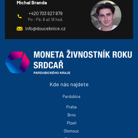
Michal Branda
+420 703 627 879
Po - Pá: 8 až 18 hod.
info@doucebnice.cz
Kde nás najdete
Pardubice
Praha
Brno
Plzeň
Olomouc