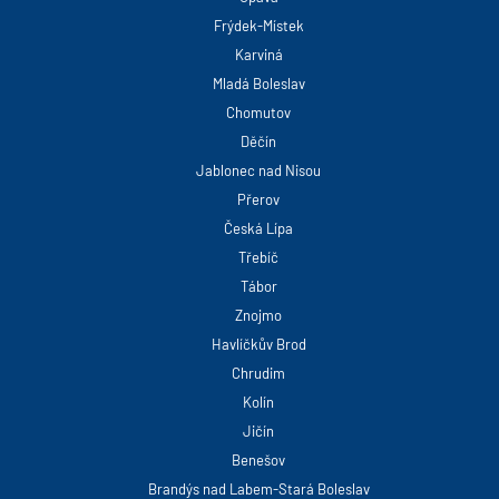
Frýdek-Místek
Karviná
Mladá Boleslav
Chomutov
Děčín
Jablonec nad Nisou
Přerov
Česká Lípa
Třebíč
Tábor
Znojmo
Havlíčkův Brod
Chrudim
Kolín
Jičín
Benešov
Brandýs nad Labem-Stará Boleslav