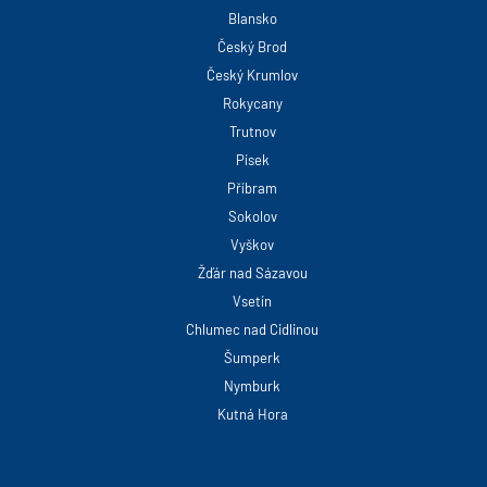
Blansko
Český Brod
Český Krumlov
Rokycany
Trutnov
Písek
Příbram
Sokolov
Vyškov
Žďár nad Sázavou
Vsetín
Chlumec nad Cidlinou
Šumperk
Nymburk
Kutná Hora