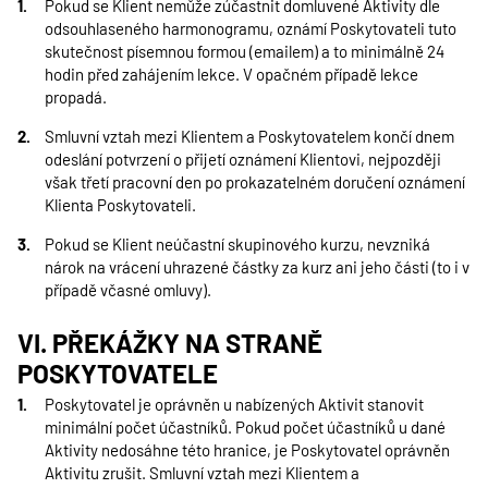
Pokud se Klient nemůže zúčastnit domluvené Aktivity dle
odsouhlaseného harmonogramu, oznámí Poskytovateli tuto
skutečnost písemnou formou (emailem) a to minimálně 24
hodin před zahájením lekce. V opačném případě lekce
propadá.
Smluvní vztah mezi Klientem a Poskytovatelem končí dnem
odeslání potvrzení o přijetí oznámení Klientovi, nejpozději
však třetí pracovní den po prokazatelném doručení oznámení
Klienta Poskytovateli.
Pokud se Klient neúčastní skupinového kurzu, nevzniká
nárok na vrácení uhrazené částky za kurz ani jeho části (to i v
případě včasné omluvy).
VI. PŘEKÁŽKY NA STRANĚ
POSKYTOVATELE
Poskytovatel je oprávněn u nabízených Aktivit stanovit
minimální počet účastníků. Pokud počet účastníků u dané
Aktivity nedosáhne této hranice, je Poskytovatel oprávněn
Aktivitu zrušit. Smluvní vztah mezi Klientem a