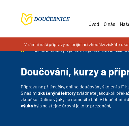
Úvod
O nás
Naše
V rámci naší přípravy na přijímací zkoušky získáte úk
Doučování na míru, kurzy a příprava k přijímacím zkoušk
Doučování, kurzy a příprava k přijímacím zkouškám 
Doučování, kurzy a příp
Přípravu na přijímačky, online doučování, školení a IT ku
S našimi
zkušenými lektory
zvládnete jakoukoli překá
zkoušku. Online výuky se nemusíte bát. V Doučebnici 
výuka
byla na stejné úrovni jako ta prezenční.