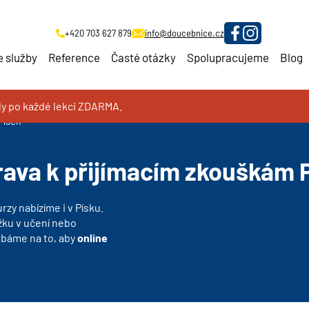
+420 703 627 879
info@doucebnice.cz
 služby
Reference
Časté otázky
Spolupracujeme
Blog
oly po každé lekci ZDARMA.
ám
Písek
rava k přijímacím zkouškám 
rzy nabízíme i v Písku.
žku v učení nebo
dbáme na to, aby
online