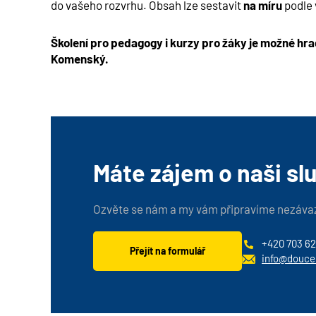
do vašeho rozvrhu. Obsah lze sestavit
na míru
podle 
Školení pro pedagogy i kurzy pro žáky je možné h
Komenský.
Máte zájem o naši sl
Ozvěte se nám a my vám připravíme nezáva
+420 703 62
Přejít na formulář
info@douce