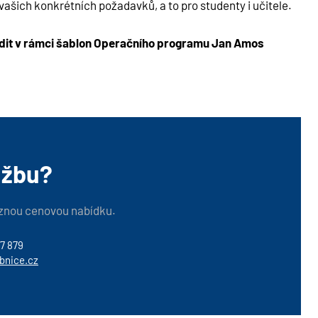
vašich konkrétních požadavků, a to pro studenty i učitele.
radit v rámci šablon Operačního programu Jan Amos
užbu?
znou cenovou nabídku.
7 879
bnice.cz