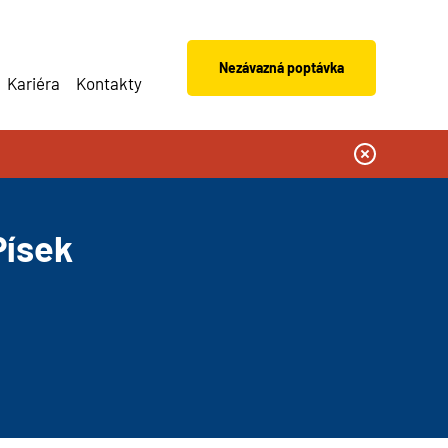
Nezávazná poptávka
Kariéra
Kontakty
Písek