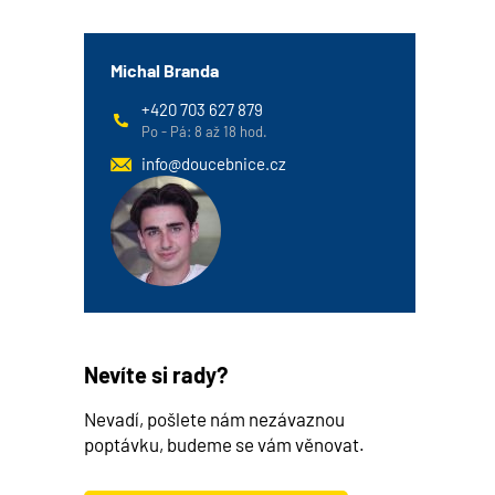
Michal Branda
+420 703 627 879
Po - Pá: 8 až 18 hod.
info@doucebnice.cz
Nevíte si rady?
Nevadí, pošlete nám nezávaznou
poptávku, budeme se vám věnovat.