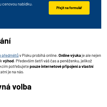
u cenovou nabídku.
Přejít na formulář
ání
h předmětů
v Písku probíhá online.
Online výuka
je ale nejen
ik
výhod
. Především šetří váš čas a peněženku, jelikož
ekcím potřebujete
pouze internetové připojení a vlastní
tní je na nás.
vná volba