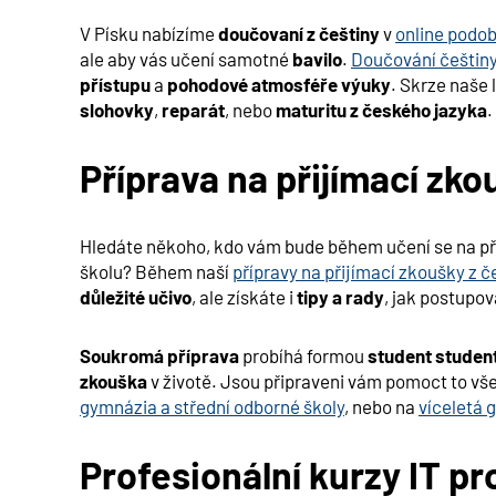
V Písku nabízíme
doučovaní z češtiny
v
online podo
ale aby vás učení samotné
bavilo
.
Doučování češtin
přístupu
a
pohodové atmosféře výuky
. Skrze naše 
slohovky
,
reparát
, nebo
maturitu z českého jazyka
.
Příprava na přijímací zko
Hledáte někoho, kdo vám bude během učení se na p
školu? Během naší
přípravy na přijímací zkoušky z 
důležité učivo
, ale získáte i
tipy a rady
, jak postupov
Soukromá příprava
probíhá formou
student studen
zkouška
v životě. Jsou připraveni vám pomoct to vše
gymnázia a střední odborné školy
, nebo na
víceletá 
Profesionální kurzy IT pr