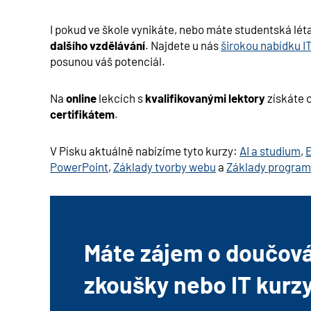
I pokud ve škole vynikáte, nebo máte studentská lét
dalšího vzdělávání
. Najdete u nás
širokou nabídku I
posunou váš potenciál.
Na
online
lekcích s
kvalifikovanými lektory
získáte 
certifikátem
.
V Písku aktuálně nabízíme tyto kurzy:
AI a studium
,
E
PowerPoint
,
Základy tvorby webu
a
Základy program
Máte zájem o doučován
zkoušky nebo IT kurz