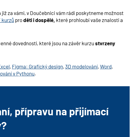
a již za vámi, v Doučebnici vám rádi poskytneme možnost
T kurzů
pro
děti i dospělé,
které prohloubí vaše znalosti a
cenné dovednosti, které jsou na závěr kurzu
stvrzeny
xcel
,
Figma: Grafický design
,
3D modelování
,
Word
,
ování v Pythonu
.
í, přípravu na přijímací
y?