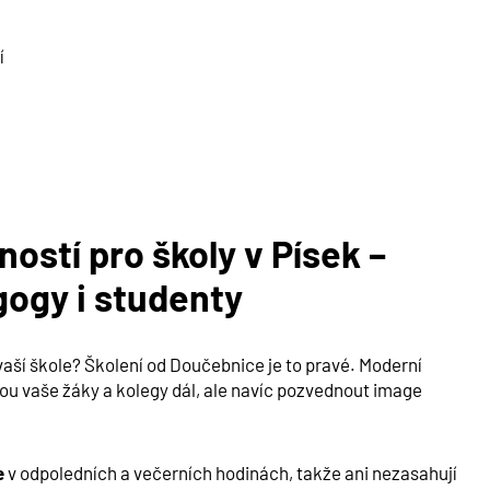
í
ností pro školy v
Písek
–
gogy i studenty
vaší škole? Školení od Doučebnice je to pravé. Moderní
u vaše žáky a kolegy dál, ale navíc pozvednout image
e
v odpoledních a večerních hodinách, takže ani nezasahují