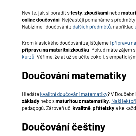
Nevíte, jak si poradit s
testy
,
zkouškami
nebo
maturi
online doučování
. Nejčastěji pomáháme s předměty
Nabízíme i doučování z
dalších předmětů
, například
Krom klasického doučování zajišťujeme i
přípravu na
přípravu na maturitní zkoušku
. Pokud máte zájem s
kurzů
. Věříme, že ať už se učíte cokoli, s empatick
Doučování matematiky
Hledáte
kvalitní doučování matematiky
? V Doučebn
základy
nebo s
maturitou z matematiky
.
Naši lektoř
pedagogů. Zároveň učí
kvalitně
,
přátelsky
a ke každ
Doučování češtiny