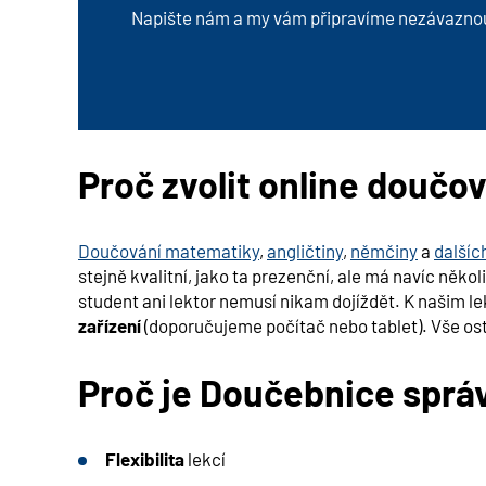
Napište nám a my vám připravíme nezávazno
Proč zvolit online doučov
Doučování matematiky
,
angličtiny
,
němčiny
a
dalšíc
stejně kvalitní, jako ta prezenční, ale má navíc někol
student ani lektor nemusí nikam dojíždět. K našim l
zařízení
(doporučujeme počítač nebo tablet). Vše osta
Proč je Doučebnice sprá
Flexibilita
lekcí