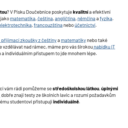
tou
? V Písku Doučebnice poskytuje
kvalitní
a efektivní
 jako
matematika
,
čeština
,
angličtina
,
němčina
a
fyzika
.
elektrotechnika
,
francouzština
nebo
účetnictví
.
 přijímací zkoušky z češtiny
a
matematiky
nebo také
e vzdělávat nad rámec, máme pro vás širokou
nabídku IT
ým a individuálním přístupem to jde mnohem lépe.
ici vám rádi pomůžeme se
středoškolskou látkou
,
úplnými
i
dobře znají testy ze školních lavic a rozumí požadavkům
ému studentovi přistupují
individuálně
.