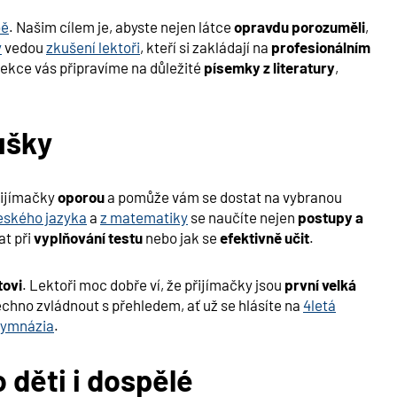
bě
. Našim cílem je, abyste nejen látce
opravdu porozuměli
,
y
vedou
zkušení lektoři
, kteří si zakládají na
profesionálním
lekce vás připravíme na důležité
písemky z literatury
,
ušky
řijímačky
oporou
a pomůže vám se dostat na vybranou
českého jazyka
a
z matematiky
se naučíte nejen
postupy a
at při
vyplňování testu
nebo jak se
efektivně učit
.
tovi
. Lektoři moc dobře ví, že přijímačky jsou
první velká
chno zvládnout s přehledem, ať už se hlásíte na
4letá
gymnázia
.
o děti i dospělé