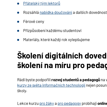
Přátelský tým lektorů
Rozsáhlá
nabídka doučování
a dalších dovednost
Férové ceny
Přizpůsobení každému studentovi
Materiály, které každý rok vylepšujeme
Školení digitálních doved
školení na míru pro peda
Rádi byste podpořili
rozvoj studentů a pedagogů
na 
kurzy ze světa informačních technologií
nejen posuno
školy.
Lekce kurzu
pro žáky
a
pro pedagogy
probíhají
onlin