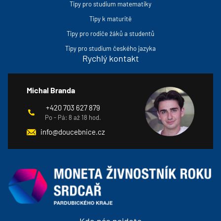
Tipy pro studium matematiky
Tipy k maturitě
Tipy pro rodiče žáků a studentů
Tipy pro studium českého jazyka
Rychlý kontakt
Michal Branda
+420 703 627 879
Po - Pá: 8 až 18 hod.
info@doucebnice.cz
Kde nás najdete