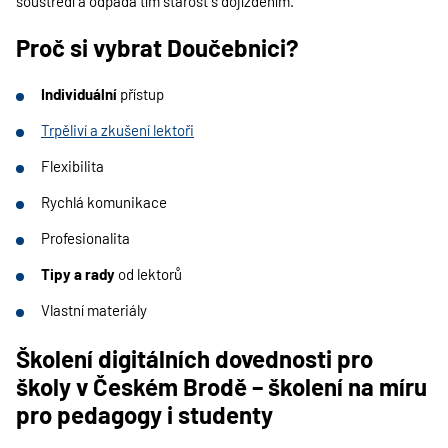
soustředí a odpadá tím starost s dojížděním.
Proč si vybrat Doučebnici?
Individuální
přístup
Trpěliví a zkušení lektoři
Flexibilita
Rychlá komunikace
Profesionalita
Tipy a rady
od lektorů
Vlastní materiály
Školení digitálních dovednosti pro
školy v
Českém Brodě
– školení na míru
pro pedagogy i studenty