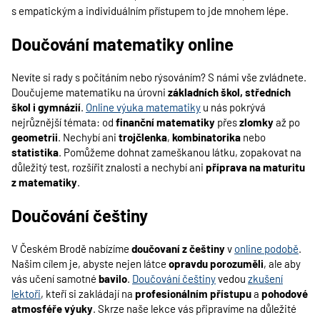
s empatickým a individuálním přístupem to jde mnohem lépe.
Doučování matematiky online
Nevíte si rady s počítáním nebo rýsováním? S námi vše zvládnete.
Doučujeme matematiku na úrovni
základních škol, středních
škol i gymnázií
.
Online výuka matematiky
u nás pokrývá
nejrůznější témata: od
finanční matematiky
přes
zlomky
až po
geometrii
. Nechybí ani
trojčlenka
,
kombinatorika
nebo
statistika
. Pomůžeme dohnat zameškanou látku, zopakovat na
důležitý test, rozšířit znalosti a nechybí ani
příprava na maturitu
z matematiky
.
Doučování češtiny
V Českém Brodě nabízíme
doučovaní z češtiny
v
online podobě
.
Našim cílem je, abyste nejen látce
opravdu porozuměli
, ale aby
vás učení samotné
bavilo
.
Doučování češtiny
vedou
zkušení
lektoři
, kteří si zakládají na
profesionálním přístupu
a
pohodové
atmosféře výuky
. Skrze naše lekce vás připravíme na důležité