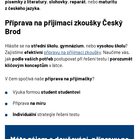
písemky z literatury
,
slohovky
,
reparát
, nebo
maturitu
z českého jazyka
.
Příprava na přijímací zkoušky Český
Brod
Hlásíte se na
střední školu
,
gymnázium
, nebo
vysokou školu
?
Zajistíme
efektivní
přípravu na přijímací zkoušky
. Naučíme vás,
jak
podle vašich potřeb
postupovat při řešení testu i
porozumět
klíčovým konceptům
v látce.
V čem spočívá naše
příprava na přijímačky
?
Výuka formou
student studentovi
Příprava
na míru
Individuální
strategie řešení testu