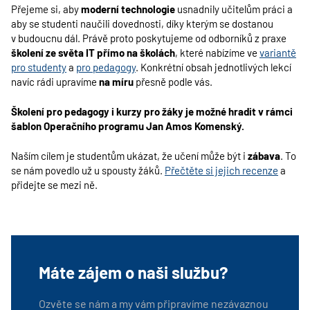
Přejeme si, aby
moderní technologie
usnadnily učitelům práci a
aby se studenti naučili dovednosti, díky kterým se dostanou
v budoucnu dál. Právě proto poskytujeme od odborníků z praxe
školení ze světa IT přímo na školách
, které nabízíme ve
variantě
pro studenty
a
pro pedagogy
. Konkrétní obsah jednotlivých lekcí
navíc rádi upravíme
na míru
přesně podle vás.
Školení pro pedagogy i kurzy pro žáky je možné hradit v rámci
šablon Operačního programu Jan Amos Komenský.
Naším cílem je studentům ukázat, že učení může být i
zábava
. To
se nám povedlo už u spousty žáků.
Přečtěte si jejich recenze
a
přidejte se mezi ně.
Máte zájem o naši službu?
Ozvěte se nám a my vám připravíme nezávaznou