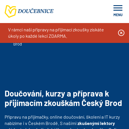
MENU
V rámci naší přípravy na přijímací zkoušky získáte
Doučování na míru, kurzy a příprava k přijímacím zkouškám
úkoly po každé lekci ZDARMA.
Doučování, kurzy a příprava k přijímacím zkouškám Český
Brod
Doučování, kurzy a příprava k
přijímacím zkouškám Český Brod
Přípravu na přijímačky, online doučování, školení a IT kurzy
nabízíme i v Českém Brodě. S našimi
zkušenými lektory