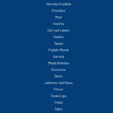
Uherské Hradiště
Prostějov
Most
Havířov
Ústí nad Labem
Kladno
Opava
Frýdek-Místek
Karviná
Mladá Boleslav
Chomutov
Děčín
Jablonec nad Nisou
Přerov
Česká Lípa
Třebíč
Tábor