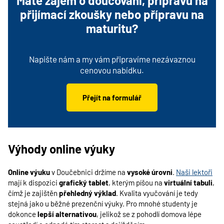
Máte zájem o doučování, přípravu na
přijímací zkoušky nebo přípravu na
maturitu?
Napište nám a my vám připravíme nezávaznou
cenovou nabídku.
Přejít na formulář
Výhody online výuky
Online výuku
v Doučebnici držíme na
vysoké úrovni
.
Naši lektoři
mají k dispozici
grafický tablet
, kterým píšou na
virtuální tabuli
,
čímž je zajištěn
přehledný výklad
. Kvalita vyučování je tedy
stejná jako u běžné prezenční výuky. Pro mnohé studenty je
dokonce
lepší alternativou
, jelikož se z pohodlí domova lépe