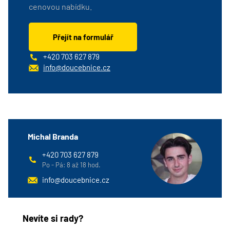
cenovou nabídku.
Přejít na formulář
+420 703 627 879
info@doucebnice.cz
Michal Branda
+420 703 627 879
Po - Pá: 8 až 18 hod.
info@doucebnice.cz
Nevíte si rady?