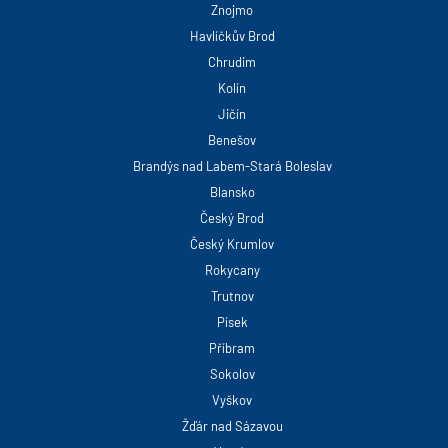
Znojmo
Havlíčkův Brod
Chrudim
Kolín
Jičín
Benešov
Brandýs nad Labem-Stará Boleslav
Blansko
Český Brod
Český Krumlov
Rokycany
Trutnov
Písek
Příbram
Sokolov
Vyškov
Žďár nad Sázavou