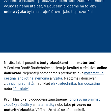
zvládnete jakoukoli překážku v učení nebo zkoušku. Online
výuky se nemusíte bát. V Doučebnici dbáme na to, aby
online výuka
byla na stejné úrovni jako ta prezenční.
Nevíte, jak si poradit s
testy
,
zkouškami
nebo
maturitou
?
V Českém Brodě Doučebnice poskytuje
kvalitní
a efektivní
online
doučování
. Nejčastěji pomáháme s předměty jako
matematika
,
čeština
,
angličtina
,
němčina
a
fyzika
. Nabízíme i doučování
z
dalších předmětů
, například
elektrotechnika
,
francouzština
nebo
účetnictví
.
Krom klasického doučování zajišťujeme i
přípravu na přijímací
zkoušky z češtiny
a
matematiky
nebo také
přípravu na
maturitní zkoušku
. Věříme, že ať už se učíte cokoli,