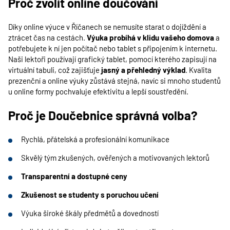
Proč zvolit online doučování
Díky online výuce v Říčanech se nemusíte starat o dojíždění a
ztrácet čas na cestách.
Výuka probíhá v klidu vašeho domova
a
potřebujete k ní jen počítač nebo tablet s připojením k internetu.
Naši lektoři používají grafický tablet, pomocí kterého zapisují na
virtuální tabuli, což zajišťuje
jasný a přehledný výklad
. Kvalita
prezenční a online výuky zůstává stejná, navíc si mnoho studentů
u online formy pochvaluje efektivitu a lepší soustředění.
Proč je Doučebnice správná volba?
Rychlá, přátelská a profesionální komunikace
Skvělý tým zkušených, ověřených a motivovaných lektorů
Transparentní a dostupné ceny
Zkušenost se studenty s poruchou učení
Výuka široké škály předmětů a dovedností