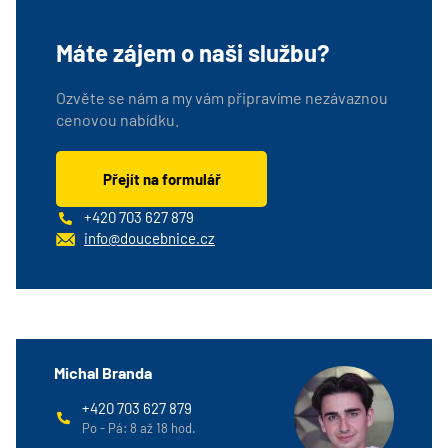
Máte zájem o naši službu?
Ozvěte se nám a my vám připravíme nezávaznou
cenovou nabídku.
Přejít na formulář
+420 703 627 879
info@doucebnice.cz
Michal Branda
+420 703 627 879
Po - Pá: 8 až 18 hod.