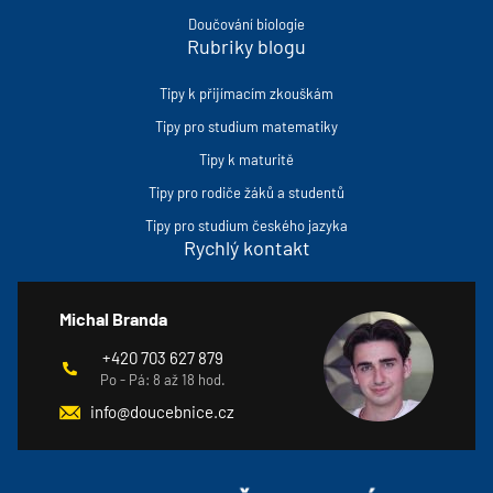
Doučování biologie
Rubriky blogu
Tipy k přijímacím zkouškám
Tipy pro studium matematiky
Tipy k maturitě
Tipy pro rodiče žáků a studentů
Tipy pro studium českého jazyka
Rychlý kontakt
Michal Branda
+420 703 627 879
Po - Pá: 8 až 18 hod.
info@doucebnice.cz