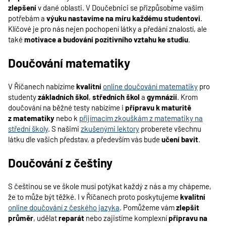
zlepšení
v dané oblasti. V Doučebnici se přizpůsobíme vašim
potřebám a
výuku nastavíme na míru každému studentovi
.
Klíčové je pro nás nejen pochopení látky a předání znalostí, ale
také
motivace a budování pozitivního vztahu ke studiu
.
Doučování matematiky
V Říčanech nabízíme
kvalitní
online doučování matematiky
pro
studenty
základních škol
,
středních škol
a
gymnázií
. Krom
doučování na běžné testy nabízíme i
přípravu k maturitě
z matematiky
nebo k
přijímacím zkouškám z matematiky na
střední školy
. S našimi
zkušenými lektory
proberete všechnu
látku dle vašich představ, a především vás bude
učení bavit
.
Doučování z češtiny
S češtinou se ve škole musí potýkat každý z nás a my chápeme,
že to může být těžké. I v Říčanech proto poskytujeme
kvalitní
online doučování z českého jazyka
. Pomůžeme vám
zlepšit
průměr
, udělat
reparát
nebo zajistíme komplexní
přípravu na