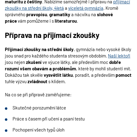
maturitu z češtiny
. Nabízíme samozřejmě i přípravu na
přijímací
zkoušky na střední školy, 4letá
a
víceletá gymnázia
. Kromě
správného
pravopisu
,
gramatiky
a nácviku na
slohové
práce
vám pomůžeme i s
literaturou
.
Příprava na přijímací zkoušky
Přijímací zkoušky na střední školy
, gymnázia nebo vysoké školy
jsou snad pro každého studenta stresovým obdobím.
Naši lektoři
jsou nejen
zkušení
ve výuce látky, ale především moc
dobře
rozumí všem obavám a problémům
, které by mohli studenti mít.
Dokážou tak skvěle
vysvětlit látku
, poradit, a především
pomoct
tuhle výzvu
zvládnout
s klidem.
Na co se při přípravě zaměřujeme:
Skutečné porozumění látce
Práce s časem při učení a psaní testu
Pochopení všech typů úloh