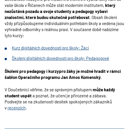
vaše škola v Říčanech může stát moderním institutem,
který
nezůstává pozadu a svoje studenty a pedagogy vybaví
znalostmi, které budou skutečně potřebovat
. Obsah školení
vždy přizpůsobujeme individuálním potřebám školy a vedena jsou
výhradně odborníky s reálnou praxí. V současné době nabízíme
tyto kurzy:
Kurz digitálních dovedností pro školy: Žáci
Školení digitálních dovedností pro školy: Pedagogové
Školení pro pedagogy i kurzypro žáky je možné hradit v rámci
šablon Operačního programu Jan Amos Komenský.
V Doučebnici věříme, že se správným přístupem
může každý
student uspět
a poznat, že učení je přirozené a zábava.
Podívejte se na zkušenosti desítek spokojených zákazníků
v
recenzích
.