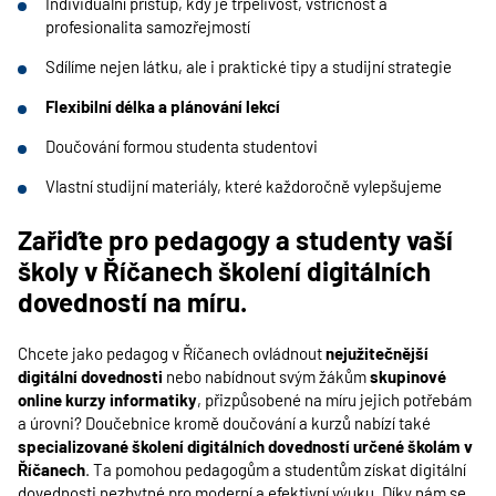
Individuální přístup, kdy je trpělivost, vstřícnost a
profesionalita samozřejmostí
Sdílíme nejen látku, ale i praktické tipy a studijní strategie
Flexibilní délka a plánování lekcí
Doučování formou studenta studentovi
Vlastní studijní materiály, které každoročně vylepšujeme
Zařiďte pro pedagogy a studenty vaší
školy v Říčanech školení digitálních
dovedností na míru.
Chcete jako pedagog v Říčanech ovládnout
nejužitečnější
digitální dovednosti
nebo nabídnout svým žákům
skupinové
online kurzy informatiky
, přizpůsobené na míru jejich potřebám
a úrovni? Doučebnice kromě doučování a kurzů nabízí také
specializované školení digitálních dovedností určené školám v
Říčanech
. Ta pomohou pedagogům a studentům získat digitální
dovednosti nezbytné pro moderní a efektivní výuku. Díky nám se