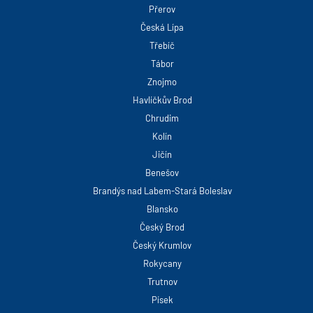
Přerov
Česká Lípa
Třebíč
Tábor
Znojmo
Havlíčkův Brod
Chrudim
Kolín
Jičín
Benešov
Brandýs nad Labem-Stará Boleslav
Blansko
Český Brod
Český Krumlov
Rokycany
Trutnov
Písek