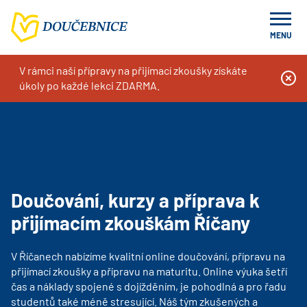
MENU
V rámci naší přípravy na přijímací zkoušky získáte
Doučování na míru, kurzy a příprava k přijímacím zkouškám
Doučování, kurzy a příprava k přijímacím zkouškám Říčany
úkoly po každé lekci ZDARMA.
Doučování, kurzy a příprava k
přijímacím zkouškám Říčany
V Říčanech nabízíme kvalitní online doučování, přípravu na
přijímací zkoušky a přípravu na maturitu. Online výuka šetří
čas a náklady spojené s dojížděním, je pohodlná a pro řadu
studentů také méně stresující. Náš tým zkušených a