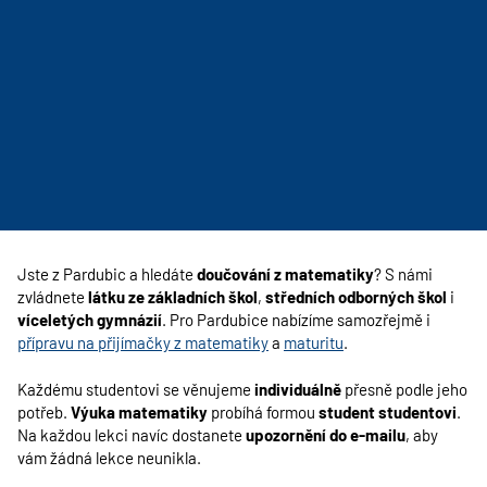
Jste z Pardubic a hledáte
doučování z matematiky
? S námi
zvládnete
látku ze základních škol
,
středních odborných škol
i
víceletých gymnázií
. Pro Pardubice nabízíme samozřejmě i
přípravu na přijímačky z matematiky
a
maturitu
.
Každému studentovi se věnujeme
individuálně
přesně podle jeho
potřeb.
Výuka matematiky
probíhá formou
student studentovi
.
Na každou lekci navíc dostanete
upozornění do e-mailu
, aby
vám žádná lekce neunikla.