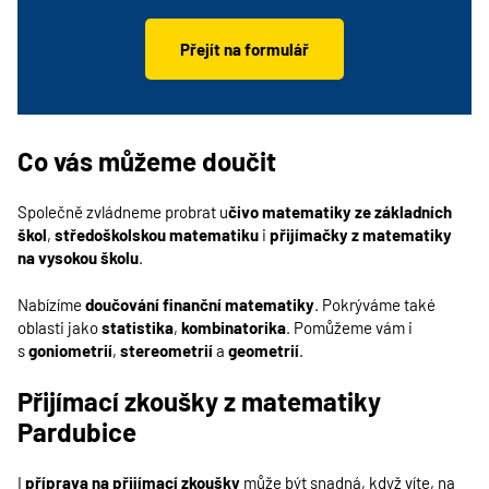
Přejít na formulář
Co vás můžeme doučit
Společně zvládneme probrat u
čivo matematiky ze základních
škol
,
středoškolskou matematiku
i
přijímačky z matematiky
na vysokou školu
.
Nabízíme
doučování finanční matematiky
. Pokrýváme také
oblasti jako
statistika
,
kombinatorika
. Pomůžeme vám i
s
goniometrií
,
stereometrií
a
geometrií
.
Přijímací zkoušky z matematiky
Pardubice
I
příprava na přijímací zkoušky
může být snadná, když víte, na