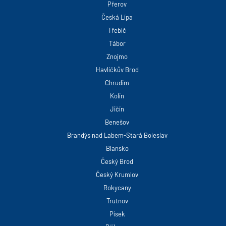
Přerov
Česká Lípa
Třebíč
Tábor
Znojmo
Havlíčkův Brod
Chrudim
Kolín
Jičín
Benešov
Brandýs nad Labem-Stará Boleslav
Blansko
Český Brod
Český Krumlov
Rokycany
Trutnov
Písek