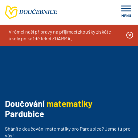
MENU
V rámci naší přípravy na přijímací zkoušky získáte
Doučování na míru, kurzy a příprava k přijímacím zkouškám
Pardubice
Doučování matematiky Pardubice
úkoly po každé lekci ZDARMA.
Doučování
matematiky
Pardubice
Sháníte doučování matematiky pro Pardubice? Jsme tu pro
vás!