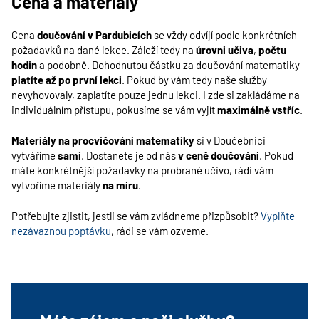
Cena a materiály
Cena
doučování v Pardubicích
se vždy odvíjí podle konkrétních
požadavků na dané lekce. Záleží tedy na
úrovni učiva
,
počtu
hodin
a podobně. Dohodnutou částku za doučování matematiky
platíte až po první lekci
. Pokud by vám tedy naše služby
nevyhovovaly, zaplatíte pouze jednu lekci. I zde si zakládáme na
individuálním přístupu, pokusíme se vám vyjít
maximálně vstříc
.
Materiály na procvičování matematiky
si v Doučebnici
vytváříme
sami
. Dostanete je od nás
v ceně doučování
. Pokud
máte konkrétnější požadavky na probrané učivo, rádi vám
vytvoříme materiály
na míru
.
Potřebujte zjistit, jestli se vám zvládneme přizpůsobit?
Vyplňte
nezávaznou poptávku
, rádi se vám ozveme.