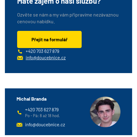
Máte zájem o naši službu?
Ozvěte se nám a my vám připravíme nezávaznou
cenovou nabídku.
Přejít na formulář
+420 703 627 879
info@doucebnice.cz
Michal Branda
+420 703 627 879
Po - Pá: 8 až 18 hod.
info@doucebnice.cz