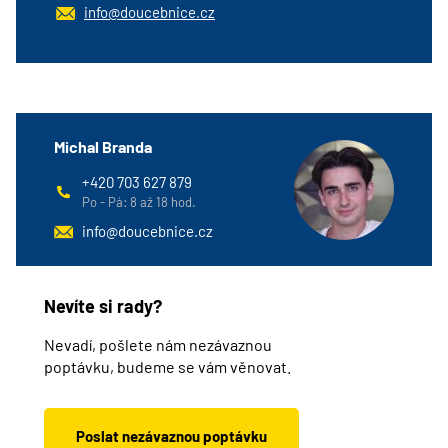
info@doucebnice.cz
Michal Branda
+420 703 627 879
Po - Pá: 8 až 18 hod.
info@doucebnice.cz
Nevíte si rady?
Nevadí, pošlete nám nezávaznou
poptávku, budeme se vám věnovat.
Poslat nezávaznou poptávku