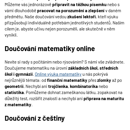
Můžeme vás jednorázově
připravit na těžkou písemku
nebo s
vámi dlouhodobě
pracovat na porozumění a zlepšení
v daném
předmětu. Naše doučování vedou
zkušení lektoři
, kteří výuku
přizpůsobují individuálně potřebám jednotlivých studentů. Naším
cílem je, abyste učivu nejen porozuměli, ale skutečně v něm
vynikli.
Doučování matematiky online
Nevíte si rady s počítáním nebo rýsováním? S námi vše zvládnete.
Doučujeme matematiku na úrovni
základních škol, středních
škol i gymnázií
.
Online výuka matematiky
u nás pokrývá
nejrůznější témata: od
finanční matematiky
přes
zlomky
až po
geometrii
. Nechybí ani
trojčlenka
,
kombinatorika
nebo
statistika
. Pomůžeme dohnat zameškanou látku, zopakovat na
důležitý test, rozšířit znalosti a nechybí ani
příprava na maturitu
z matematiky
.
Doučování z češtiny