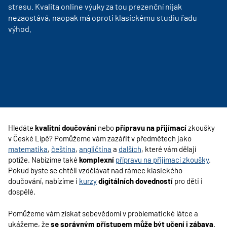
stresu. Kvalita online výuky za tou prezenční nijak
nezaostává, naopak má oproti klasickému studiu řadu
výhod.
Hledáte
kvalitní doučování
nebo
přípravu na přijímací
zkoušky
v
České Lípě
? Pomůžeme vám zazářit v předmětech jako
matematika
,
čeština
,
angličtina
a
dalších
, které vám dělají
potíže. Nabízíme také
komplexní
přípravu na přijímací zkoušky
.
Pokud byste se chtěli vzdělávat nad rámec klasického
doučování, nabízíme i
kurzy
digitálních dovedností
pro děti i
dospělé.
Pomůžeme vám získat sebevědomí v problematické látce a
ukážeme, že
se správným přístupem může být učení i zábava
.