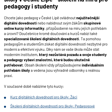
pedagogy i studenty
Chcete jako pedagog v
České Lípě
ovládnout
nejužitečnější
digitální dovednosti
nebo nabídnout svým žákům
skupinové
online kurzy informatiky
, přizpůsobené na míru jejich potřebám
a úrovni? Doučebnice kromě doučování a kurzů nabízí také
specializované školení digitálních dovedností
. Ta pomohou
pedagogům a studentům získat digitální dovednosti nezbytné pro
moderní a efektivní výuku. Díky nám se vaše škola může stát
moderním institutem,
který nezůstává pozadu a svoje studenty
a pedagogy vybaví znalostmi, které budou skutečně
potřebovat
. Obsah školení vždy přizpůsobujeme
individuálním
potřebám školy
a vedena jsou výhradně odborníky s reálnou
praxí.
V současné době nabízíme tyto kurzy:
Kurz digitálních dovedností pro školy: Žáci
Školení digitálních dovedností pro školy: Pedagogové