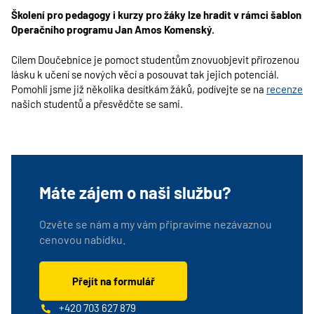
Školení pro pedagogy i kurzy pro žáky lze hradit v rámci šablon
Operačního programu Jan Amos Komenský.
Cílem Doučebnice je pomoct studentům znovuobjevit přirozenou
lásku k učení se nových věcí a posouvat tak jejich potenciál.
Pomohli jsme již několika desítkám žáků, podívejte se na
recenze
našich studentů a přesvědčte se sami.
Máte zájem o naši službu?
Ozvěte se nám a my vám připravíme nezávaznou
cenovou nabídku.
Přejít na formulář
+420 703 627 879