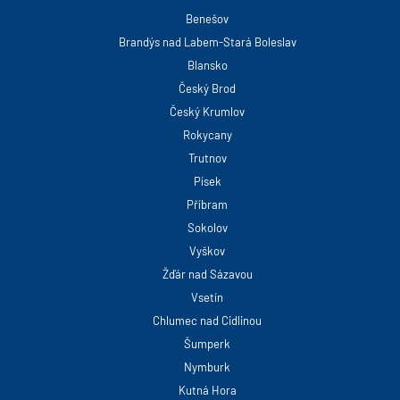
Benešov
Brandýs nad Labem-Stará Boleslav
Blansko
Český Brod
Český Krumlov
Rokycany
Trutnov
Písek
Příbram
Sokolov
Vyškov
Žďár nad Sázavou
Vsetín
Chlumec nad Cidlinou
Šumperk
Nymburk
Kutná Hora