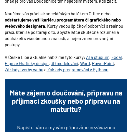
onak je pro vás Doučebnice tím nejlepším místem, kde začít.
Naučíme vás práci s kancelářským balíčkem Office nebo
odstartujeme vaši kariéru programátora či grafického nebo
webového designéra
. Kurzy vedou špičkoví odborníci s reálnou
praxí, kteří se postarají o to, abyste látce skutečně rozuměli a
odcházeli s všeobecnou znalostí, a nejen zmemorovanými
postupy.
V
České Lípě
aktuálně nabízíme tyto kurzy:
AI a studium
,
Excel
,
Figma: Grafický design
,
3D modelování
,
Word
,
PowerPoint
,
Základy tvorby webu
a
Základy programování v Pythonu
.
Máte zájem o doučování, přípravu na
přijímací zkoušky nebo přípravu na
maturitu?
Napište nám a my vám připravíme nezávaznou