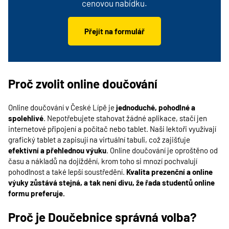
cenovou nabídku.
Přejít na formulář
Proč zvolit online doučování
Online doučování v
České Lípě
je
jednoduché, pohodlné a
spolehlivé
. Nepotřebujete stahovat žádné aplikace, stačí jen
internetové připojení a počítač nebo tablet. Naši lektoři využívají
grafický tablet a zapisují na virtuální tabuli, což zajišťuje
efektivní a přehlednou výuku
. Online doučování je oproštěno od
času a nákladů na dojíždění, krom toho si mnozí pochvalují
pohodlnost a také lepší soustředění.
Kvalita prezenční a online
výuky zůstává stejná, a tak není divu, že řada studentů online
formu preferuje.
Proč je Doučebnice správná volba?