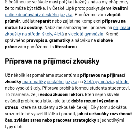
S češtinou se ve škole musí potýkat každý z nás a my chápeme,
že to může být těžké. I v České Lípě proto poskytujeme
kvalitní
online doučování z českého jazyka
. Pomůžeme vám
zlepšit
průměr
, udělat
reparát
nebo zajistíme komplexní
přípravu na
maturitu z češtiny
. Nabízíme samozřejmě i přípravu na
přijímací
zkoušky na střední školy, 4letá
a
víceletá gymnázia
. Kromě
správného
pravopisu
,
gramatiky
a nácviku na
slohové
práce
vám pomůžeme i s
literaturou
.
Příprava na přijímací zkoušky
Už několik let pomáháme studentům s
přípravou na přijímací
zkoušky
matematiky
českého jazyka
na
8letá gymnázia
,
střední
nebo vysoké školy. Příprava probíhá formou studenta studentovi.
To znamená, že ji
vedou zkušení lektoři
, kteří nejen skvěle
ovládají probíranou látku, ale také
dobře rozumí výzvám a
stresu
, které na studenty u zkoušek čekají. Díky tomu dokážou
srozumitelně vysvětlit látku i poradit,
jak si u zkoušky rozvrhnout
čas, zvládat stres nebo pracovat strategicky
s jednotlivými
typy úloh.