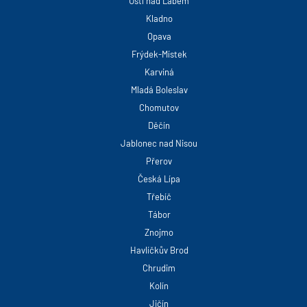
Ústí nad Labem
Kladno
Opava
Frýdek-Místek
Karviná
Mladá Boleslav
Chomutov
Děčín
Jablonec nad Nisou
Přerov
Česká Lípa
Třebíč
Tábor
Znojmo
Havlíčkův Brod
Chrudim
Kolín
Jičín