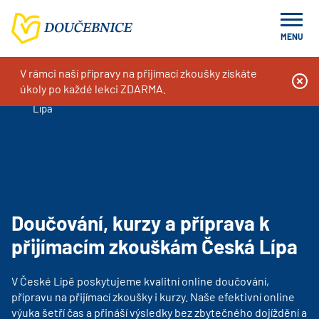
MENU
V rámci naší přípravy na přijímací zkoušky získáte
Doučování na míru, kurzy a příprava k přijímacím zkouškám
úkoly po každé lekci ZDARMA.
Doučování, kurzy a příprava k přijímacím zkouškám Česká
Lípa
Doučování, kurzy a příprava k
přijímacím zkouškám Česká Lípa
V
České Lípě
poskytujeme kvalitní online doučování,
přípravu na přijímací zkoušky i kurzy. Naše efektivní online
výuka šetří čas a přináší výsledky bez zbytečného dojíždění a