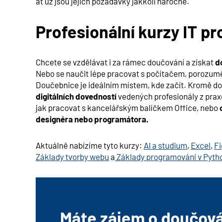
ať už jsou jejich požadavky jakkoli náročné.
Profesionální kurzy IT pr
Chcete se vzdělávat i za rámec doučování a získat
d
Nebo se naučit lépe pracovat s počítačem, porozumě
Doučebnice je ideálním místem, kde začít. Kromě d
digitálních dovedností
vedených profesionály z praxe
jak pracovat s kancelářským balíčkem Office, nebo
designéra nebo programátora.
Aktuálně nabízíme tyto kurzy:
AI a studium
,
Excel
,
Fi
Základy tvorby webu
a
Základy programování v Pyth
Máte zájem o doučován