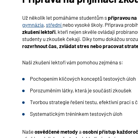
Už několik let pomáháme studentům s
přípravou na
gymnázia
,
střední
nebo vysoké školy. Příprava probí
zkušení lektoři
, kteří nejen skvěle ovládají probírano
studenty u zkoušek čekají. Díky tomu dokážou srozumi
rozvrhnout čas, zvládat stres nebo pracovat strat
Naši zkušení lektoři vám pomohou zejména s:
Pochopením klíčových konceptů testových úloh
Porozuměním látky, která je součástí zkoušek
Tvorbou strategie řešení testu, efektivní prací s
Systematickým tréninkem testových úloh
Naše
osvědčené metody
a
osobní přístup
každoroč