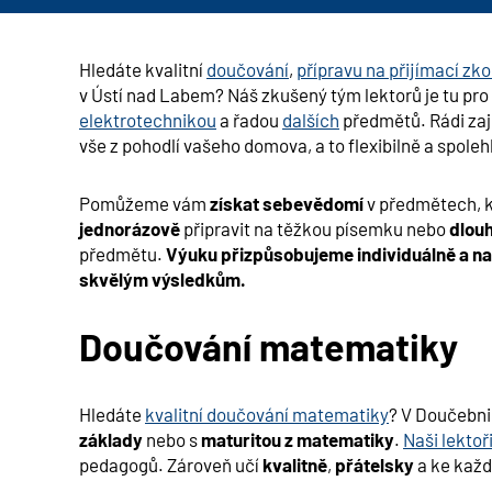
Hledáte kvalitní
doučování
,
přípravu na přijímací zk
v
Ústí nad Labem
? Náš zkušený tým lektorů je tu p
elektrotechnikou
a řadou
dalších
předmětů. Rádi zaj
vše z pohodlí vašeho domova, a to flexibilně a spoleh
Pomůžeme vám
získat sebevědomí
v předmětech, k
jednorázově
připravit na těžkou písemku nebo
dlou
předmětu.
Výuku přizpůsobujeme individuálně a na
skvělým výsledkům.
Doučování matematiky
Hledáte
kvalitní doučování matematiky
? V Doučebn
základy
nebo s
maturitou z matematiky
.
Naši lektoř
pedagogů. Zároveň učí
kvalitně
,
přátelsky
a ke každ