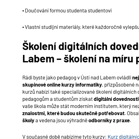
• Doučování formou studenta studentovi
• Vlastní studijní materiály, které každoročně vylep
Školení digitálních doved
Labem
– školení na míru
Rádi byste jako pedagog v
Ústí nad Labem
ovládli
nej
skupinové online kurzy informatiky
, přizpůsobené 
kurzů nabízí také specializované školení digitálníc
pedagogům a studentům získat
digitální dovednost
vaše škola může stát moderním institutem, který n
znalostmi, které budou skutečně potřebovat
. Obsa
školy
a vedena jsou výhradně
odborníky z praxe
.
V současné době nabízíme tyto kurzy:
Kurz digitální