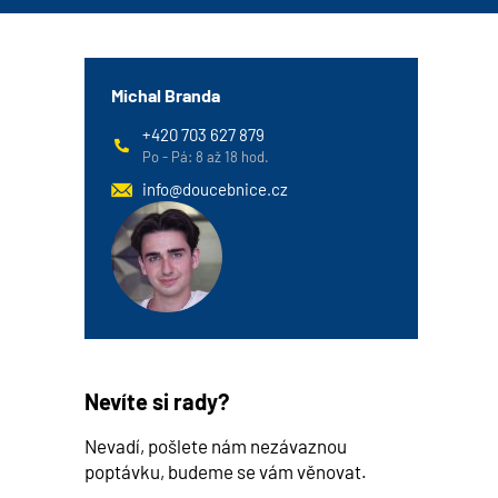
Michal Branda
+420 703 627 879
Po - Pá: 8 až 18 hod.
info@doucebnice.cz
Nevíte si rady?
Nevadí, pošlete nám nezávaznou
poptávku, budeme se vám věnovat.