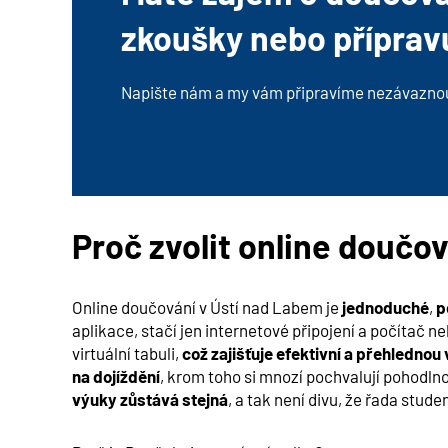
zkoušky nebo příprav
Napište nám a my vám připravíme nezávazno
Proč zvolit online doučov
Online doučování v
Ústí nad Labem
je
jednoduché
,
p
aplikace, stačí jen internetové připojení a počítač neb
virtuální tabuli,
což zajišťuje efektivní a přehlednou
na dojíždění
, krom toho si mnozí pochvalují pohodlno
výuky zůstává stejná
, a tak není divu, že řada stude