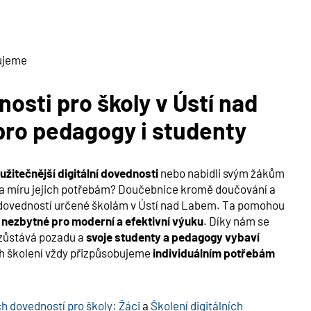
šujeme
nosti pro školy v
Ústí nad
 pro pedagogy i studenty
užitečnější digitální dovednosti
nebo nabídli svým žákům
na míru jejich potřebám? Doučebnice kromě doučování a
h dovedností určené školám v
Ústí nad Labem
. Ta pomohou
i nezbytné pro moderní a efektivní výuku
. Díky nám se
ezůstává pozadu a
svoje studenty a pedagogy vybaví
h školení vždy přizpůsobujeme
individuálním potřebám
ch dovedností pro školy: Žáci
a
Školení digitálních