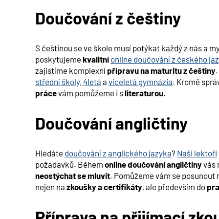
Doučování z češtiny
S češtinou se ve škole musí potýkat každý z nás a m
poskytujeme
kvalitní
online doučování z českého ja
zajistíme komplexní
přípravu na maturitu z češtiny
střední školy, 4letá
a
víceletá gymnázia
. Kromě spr
práce
vám pomůžeme i s
literaturou
.
Doučování angličtiny
Hledáte
doučování z anglického jazyka
?
Naši lektoři
požadavků. Během
online doučování angličtiny
vás 
neostýchat se mluvit
. Pomůžeme vám se posunout 
nejen na
zkoušky a certifikáty
, ale především do
pra
Příprava na přijímací zko