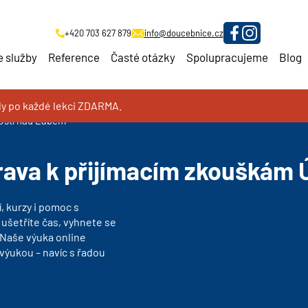
+420 703 627 879
info@doucebnice.cz
 služby
Reference
Časté otázky
Spolupracujeme
Blog
oly po každé lekci ZDARMA.
ám
 Ústí nad Labem
prava k přijímacím zkouškám
, kurzy i pomoc s
 ušetříte čas, vyhnete se
 Naše výuka online
výukou – navíc s řadou