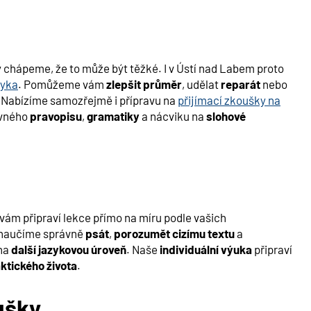
y chápeme, že to může být těžké. I v Ústí nad Labem proto
zyka
. Pomůžeme vám
zlepšit průměr
, udělat
reparát
nebo
. Nabízíme samozřejmě i přípravu na
přijímací zkoušky na
ávného
pravopisu
,
gramatiky
a nácviku na
slohové
vám připraví lekce přímo na míru podle vašich
naučíme správně
psát
,
porozumět cizímu textu
a
na
další jazykovou úroveň
. Naše
individuální výuka
připraví
ktického života
.
ušky