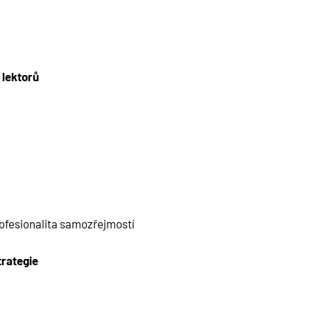
 lektorů
 profesionalita samozřejmostí
strategie