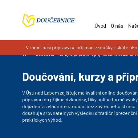
Úvod
O nás
Naše
V rámci naší přípravy na přijímací zkoušky získáte úk
Doučování na míru, kurzy a příprava k přijímacím zkoušk
Doučování, kurzy a příprava k přijímacím zkouškám
Doučování, kurzy a pří
V
Ústí nad Labem
zajišťujeme kvalitní online doučování
přípravou na přijímací zkoušky. Díky online formě výuky
dojíždění a zvládnete studium bez zbytečného stresu.
dosahuje srovnatelných výsledků s tradiční prezenční 
praktických výhod.