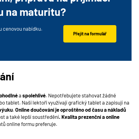
u na maturitu?
u cenovou nabídku.
Přejít na formulář
ání
ohodlné
a
spolehlivé
. Nepotřebujete stahovat žádné
o tablet. Naši lektoři využívají grafický tablet a zapisují na
 výuku
.
Online doučování je oproštěno od času a nákladů
st a také lepší soustředění
. Kvalita prezenční a online
ntů online formu preferuje.