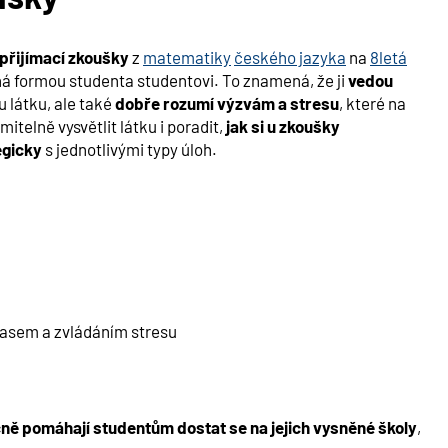
 přijímací zkoušky
z
matematiky
českého jazyka
na
8letá
há formou studenta studentovi. To znamená, že ji
vedou
u látku, ale také
dobře rozumí výzvám a stresu
, které na
telně vysvětlit látku i poradit,
jak si u zkoušky
egicky
s jednotlivými typy úloh.
 časem a zvládáním stresu
ně pomáhají studentům dostat se na jejich vysněné školy
,