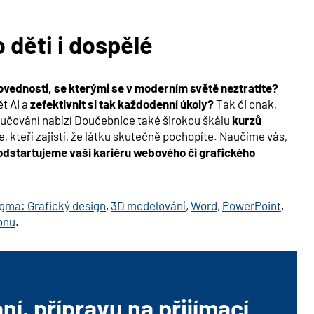
o děti i dospělé
ovednosti, se kterými se v moderním světě neztratíte?
t AI a
zefektivnit si tak každodenní úkoly?
Tak či onak,
oučování nabízí Doučebnice také širokou škálu
kurzů
, kteří zajistí, že látku skutečně pochopíte. Naučíme vás,
odstartujeme vaši kariéru webového či grafického
gma: Grafický design
,
3D modelování
,
Word
,
PowerPoint
,
onu
.
í, přípravu na přijímací