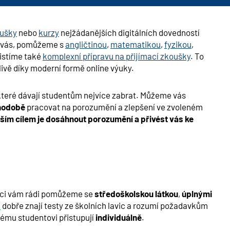
oušky
nebo
kurzy
nejžádanějších digitálních dovedností
ro vás, pomůžeme s
angličtinou
,
matematikou
,
fyzikou
,
istíme také
komplexní přípravu na přijímací zkoušky
. To
livě díky moderní formě online výuky.
teré dávají studentům nejvíce zabrat. Můžeme vás
hodobě
pracovat na porozumění a zlepšení ve zvoleném
ším cílem je dosáhnout porozumění a přivést vás ke
ici vám rádi pomůžeme se
středoškolskou látkou
,
úplnými
i
dobře znají testy ze školních lavic a rozumí požadavkům
ému studentovi přistupují
individuálně
.