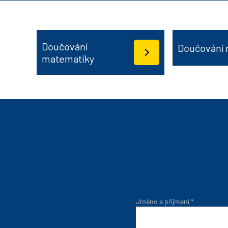
Doučování
Doučování 
matematiky
Jméno a příjmení
*