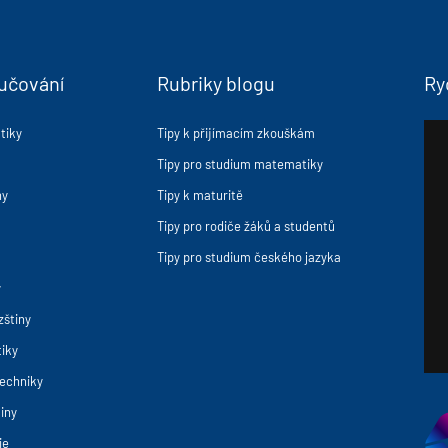
učování
Rubriky blogu
Ry
tiky
Tipy k přijímacím zkouškám
Tipy pro studium matematiky
ny
Tipy k maturitě
Tipy pro rodiče žáků a studentů
Tipy pro studium českého jazyka
y
zštiny
iky
techniky
iny
ie