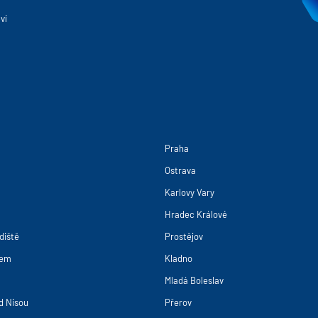
ví
Praha
Ostrava
Karlovy Vary
Hradec Králové
diště
Prostějov
bem
Kladno
Mladá Boleslav
d Nisou
Přerov