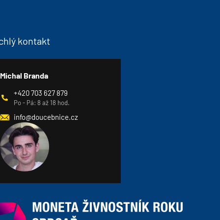
chlý kontakt
Michal Branda
+420 703 627 879
Po - Pá: 8 až 18 hod.
info@doucebnice.cz