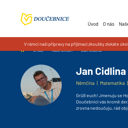
Úvod
O nás
Naše
V rámci naší přípravy na přijímací zkoušky získáte úk
Doučování na míru, kurzy a příprava k přijímacím zkoušk
O nás
Naši lektoři
Jan Cidlina
Jan Cidlina
Němčina
|
Matematika
Grüß euch! Jmenuju se Ho
Doučebnici vás kromě der, 
zrovna nedoučuju, rád obj