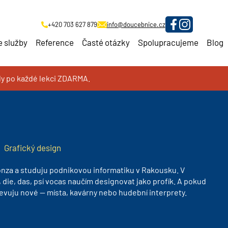
+420 703 627 879
info@doucebnice.cz
 služby
Reference
Časté otázky
Spolupracujeme
Blog
oly po každé lekci ZDARMA.
ám
|
Grafický design
nza a studuju podnikovou informatiku v Rakousku. V
die, das, psí vocas naučím designovat jako profík. A pokud
evuju nové — místa, kavárny nebo hudební interprety.