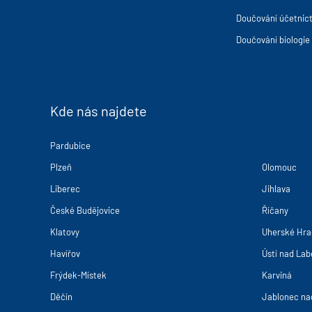
Doučování účetnict
Doučování biologie
Kde nás najdete
Pardubice
Plzeň
Olomouc
Liberec
Jihlava
České Budějovice
Říčany
Klatovy
Uherské Hra
Havířov
Ústí nad La
Frýdek-Místek
Karviná
Děčín
Jablonec na