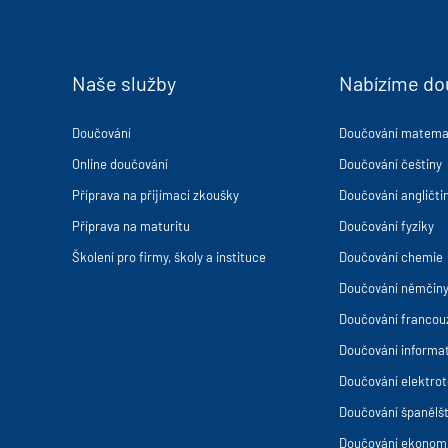
Naše služby
Nabízíme do
Doučování
Doučování matema
Online doučování
Doučování češtiny
Příprava na přijímací zkoušky
Doučování angličti
Příprava na maturitu
Doučování fyziky
Školení pro firmy, školy a instituce
Doučování chemie
Doučování němčin
Doučování francou
Doučování informat
Doučování elektro
Doučování španělšt
Doučování ekonom