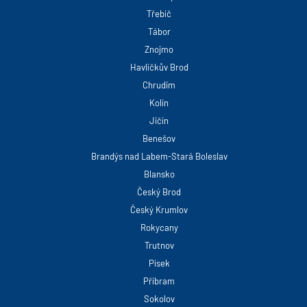
Třebíč
Tábor
Znojmo
Havlíčkův Brod
Chrudim
Kolín
Jičín
Benešov
Brandýs nad Labem-Stará Boleslav
Blansko
Český Brod
Český Krumlov
Rokycany
Trutnov
Písek
Příbram
Sokolov