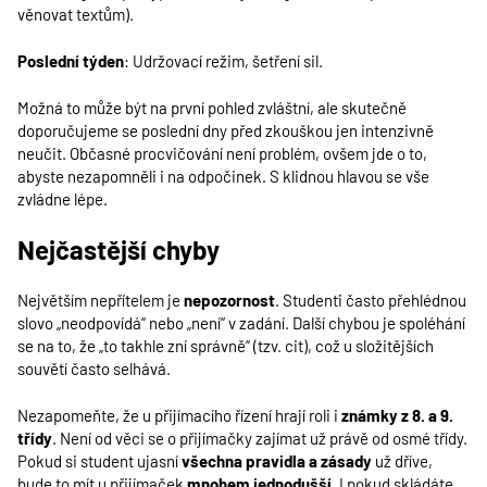
věnovat textům).
Poslední týden
: Udržovací režim, šetření sil.
Možná to může být na první pohled zvláštní, ale skutečně
doporučujeme se poslední dny před zkouškou jen intenzivně
neučit. Občasné procvičování není problém, ovšem jde o to,
abyste nezapomněli i na odpočinek. S klidnou hlavou se vše
zvládne lépe.
Nejčastější chyby
Největším nepřítelem je
nepozornost
. Studenti často přehlédnou
slovo „neodpovídá“ nebo „není“ v zadání. Další chybou je spoléhání
se na to, že „to takhle zní správně“ (tzv. cit), což u složitějších
souvětí často selhává.
Nezapomeňte, že u přijímacího řízení hrají roli i
známky z 8. a 9.
třídy
. Není od věci se o přijímačky zajímat už právě od osmé třídy.
Pokud si student ujasní
všechna pravidla a zásady
už dříve,
bude to mít u přijímaček
mnohem jednodušší
. I pokud skládáte