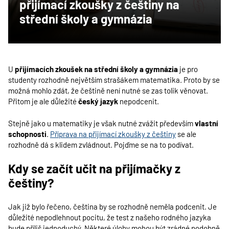
přijímací zkoušky z češtiny na
střední školy a gymnázia
U
přijímacích zkoušek na střední školy a gymnázia
je pro
studenty rozhodně největším strašákem matematika. Proto by se
možná mohlo zdát, že češtině není nutné se zas tolik věnovat.
Přitom je ale důležité
český jazyk
nepodcenit.
Stejně jako u matematiky je však nutné zvážit především
vlastní
schopnosti
.
Příprava na přijímací zkoušky z češtiny
se ale
rozhodně dá s klidem zvládnout. Pojďme se na to podívat.
Kdy se začít učit na přijímačky z
češtiny?
Jak již bylo řečeno, čeština by se rozhodně neměla podcenit. Je
důležité nepodlehnout pocitu, že test z našeho rodného jazyka
bude příliš jednoduchý. Některé úlohy mohou být zrádné podobně