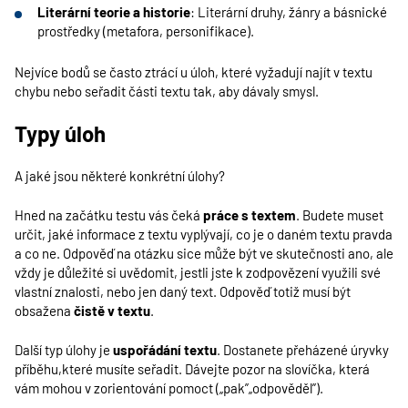
Literární teorie a historie
: Literární druhy, žánry a básnické
prostředky (metafora, personifikace).
Nejvíce bodů se často ztrácí u úloh, které vyžadují najít v textu
chybu nebo seřadit části textu tak, aby dávaly smysl.
Typy úloh
A jaké jsou některé konkrétní úlohy?
Hned na začátku testu vás čeká
práce s textem
. Budete muset
určit, jaké informace z textu vyplývají, co je o daném textu pravda
a co ne. Odpověď na otázku sice může být ve skutečnosti ano, ale
vždy je důležité si uvědomit, jestli jste k zodpovězení využili své
vlastní znalosti, nebo jen daný text. Odpověď totiž musí být
obsažena
čistě v textu
.
Další typ úlohy je
uspořádání textu
. Dostanete přeházené úryvky
příběhu,které musíte seřadit. Dávejte pozor na slovíčka, která
vám mohou v zorientování pomoct („pak”„odpověděl”).