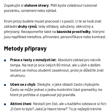
Zopakujte si
slohové útvary
. Měli byste zvládnout rozeznat
pozvánku, oznámení nebo výklad.
Krom prózy budete muset pracovat i s poezií. U té se hodí znát
základní
druhy rýmů
, tedy střídavý, sdružený, obkročný a
přerývaný. Nezapomeňte také na
básnické prostředky
, kterými
jsou například metafora, přirovnání, personifikace nebo kontrast.
Metody přípravy
Práce s testy z minulých let
: Absolutní základ pro nácvik
tempa. Na test je sice celých 60 minut, ale u úloh s delším
textem se mohou studenti zaseknout, proto je důležité znát
strukturu.
Učení se z chyb
: Sledujte, v jaké oblasti často chybujete.
Často se může jednat o jednu konkrétní část gramatiky, ke
které je potřeba si zopakovat její pravidla.
Aktivní čtení
: Nestačí jen číst, ale u každého odstavce si říct:
„O čem to bylo? Jaké je hlavní téma?“ To je nejlepší trénink