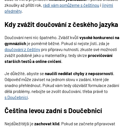
zkoušky až příští rok,
rádi vám pomůžeme s češtinou
i
jinými
předměty
.
Kdy zvážit doučování z českého jazyka
Doučování není nic špatného. Zvlášť kvůli
vysoké konkurenci na
gymnáziích
je poměrně běžné. Pokud si nejste jisti, zda je
doučování z češtiny
pro přípravu nutností, zkuste své možnosti
zvážit podobně jako u matematiky, tedy skrze
procvičování
starších testů a online cvičení
.
Je důležité, abyste se
naučili nedělat chyby z nepozornosti
.
Odpověď může záviset na jednom slovu v zadání, které jde
snadno přehlédnout. Pokud vám tedy obzvlášť formulace zadání
dělá problémy, nebojte se zvolit doučování, třeba právě to
s Doučebnicí
.
Čeština levou zadní s Doučebnicí
Nejdůležitější je
zachovat klid
. Pokud se začnete připravovat