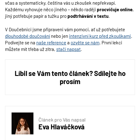
včas a systematicky, čeština vás u zkoušek nepřekvapí.
Každému vyhovuje něco jiného – někdo raději
procvičuje online
,
jiný potřebuje papír a tužku pro
podtrhávání v textu
.
V Doučebnici jsme připraveni vám pomoci, ať už potřebujete
dlouhodobé doučování
nebo jen
intenzivní kurz před zkouškami
.
Podívejte se na
naše reference
a
ozvěte se nám
. První lekci
můžete mít třeba už zítra,
stačí napsat
.
Líbil se Vám tento článek? Sdílejte ho
prosím
Článek pro Vás napsal
Eva Hlaváčková