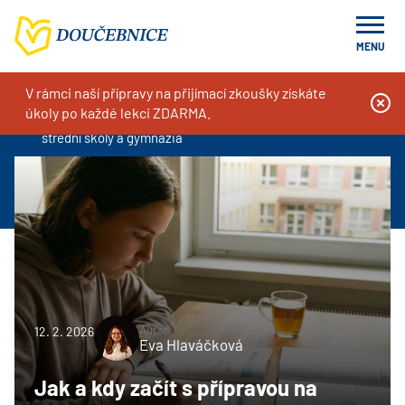
MENU
V rámci naší přípravy na přijímací zkoušky získáte
Doučování na míru, kurzy a příprava k přijímacím zkouškám
Blog
Tipy k přijímacím zkouškám
úkoly po každé lekci ZDARMA.
Jak a kdy začít s přípravou na přijímací zkoušky z češtiny na
střední školy a gymnázia
Autor
12. 2. 2026
Eva Hlaváčková
Jak a kdy začít s přípravou na