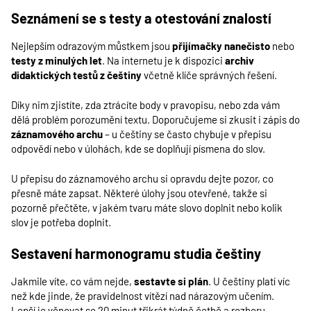
Seznámení se s testy a otestování znalostí
Nejlepším odrazovým můstkem jsou
přijímačky nanečisto
nebo
testy z minulých let
. Na internetu je k dispozici
archiv
didaktických testů z češtiny
včetně klíče správných řešení.
Díky nim zjistíte, zda ztrácíte body v pravopisu, nebo zda vám
dělá problém porozumění textu. Doporučujeme si zkusit i zápis do
záznamového archu
– u češtiny se často chybuje v přepisu
odpovědí nebo v úlohách, kde se doplňují písmena do slov.
U přepisu do záznamového archu si opravdu dejte pozor, co
přesně máte zapsat. Některé úlohy jsou otevřené, takže si
pozorně přečtěte, v jakém tvaru máte slovo doplnit nebo kolik
slov je potřeba doplnit.
Sestavení harmonogramu studia češtiny
Jakmile víte, co vám nejde,
sestavte si plán
. U češtiny platí víc
než kde jinde, že pravidelnost vítězí nad nárazovým učením.
Lepší je věnovat se 20 minut třikrát týdně četbě a rozboru