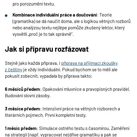
pro porozumění textu.
Kombinace individuální práce a doučování
: Teorie
(gramatika) se dá naučit doma, ale s logikou větných rozborů
nebo analýzou textu nejlépe pomůže zkušený lektor, který
vysvětlí „proč je to tak správně”.
Jak si přípravu rozfázovat
Stejně jako každá příprava, i
příprava na přijímací zkoušky
z češtiny
je vždy individuální. Pokud bychom se to měli ale
pokusit zobecnit, vypadala by příprava takto:
6 měsíců předem
: Opakování mluvnice a pravopisných pravidel.
Budování slovní zásoby.
3 měsíce předem
: Intenzivní práce na větných rozborech a
literárních pojmech. První kompletní testy.
1 měsíc předem
: Simulace ostrého testu s časomírou. Zaměření
na strategii (např. vypracovat nejdříve gramatiku a pak se