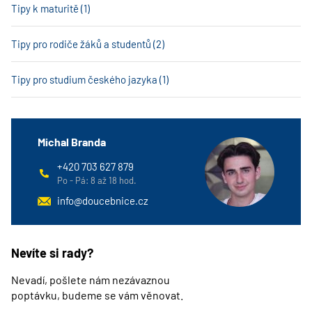
Tipy k maturitě (1)
Tipy pro rodiče žáků a studentů (2)
Tipy pro studium českého jazyka (1)
Michal Branda
+420 703 627 879
Po - Pá: 8 až 18 hod.
info@doucebnice.cz
Nevíte si rady?
Nevadí, pošlete nám nezávaznou
poptávku, budeme se vám věnovat.