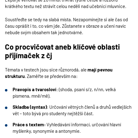
krátkého textu než strávit celou neděli nad učebnicí mluvnice.
Soustřeďte se tedy na slabá místa. Nezapomínejte si ale čas od
času oprášit i to, co vám jde. Zůstanete v obraze a učení navíc
nebude svým obsahem tak jednotvárné.
Co procvičovat aneb klíčové oblasti
přijímaček z čj
Témata v testech jsou sice různorodá, ale
mají pevnou
strukturu
. Zaměřte se především na:
Pravopis a tvarosloví
: (shoda, psaní s/z, n/nn, velká
písmena, mně/mě).
Skladba (syntax)
: Určování větných členů a druhů vedlejších
vět – toto bývá pro studenty nejtěžší část.
Práce s textem:
Vyhledávání informací, určování hlavní
myšlenky, synonymie a antonymie.