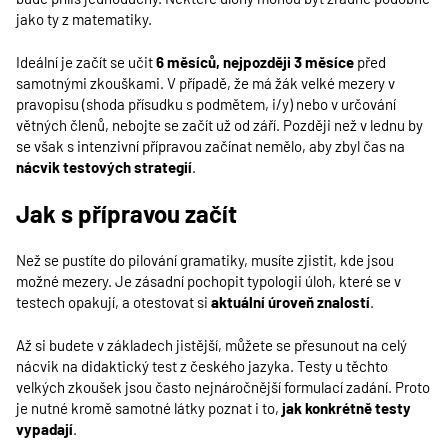
jako ty z matematiky.
Ideální je začít se učit
6 měsíců, nejpozději 3 měsíce
před
samotnými zkouškami. V případě, že má žák velké mezery v
pravopisu (shoda přísudku s podmětem, i/y) nebo v určování
větných členů, nebojte se začít už od září. Později než v lednu by
se však s intenzivní přípravou začínat nemělo, aby zbyl čas na
nácvik testových strategií
.
Jak s přípravou začít
Než se pustíte do pilování gramatiky, musíte zjistit, kde jsou
možné mezery. Je zásadní pochopit typologii úloh, které se v
testech opakují, a otestovat si
aktuální úroveň znalostí
.
Až si budete v základech jistější, můžete se přesunout na celý
nácvik na didaktický test z českého jazyka. Testy u těchto
velkých zkoušek jsou často nejnáročnější formulací zadání. Proto
je nutné kromě samotné látky poznat i to,
jak konkrétně testy
vypadají
.