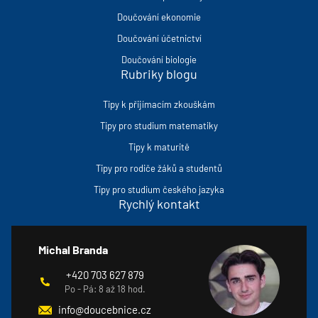
Doučování ekonomie
Doučování účetnictví
Doučování biologie
Rubriky blogu
Tipy k přijímacím zkouškám
Tipy pro studium matematiky
Tipy k maturitě
Tipy pro rodiče žáků a studentů
Tipy pro studium českého jazyka
Rychlý kontakt
Michal Branda
+420 703 627 879
Po - Pá: 8 až 18 hod.
info@doucebnice.cz