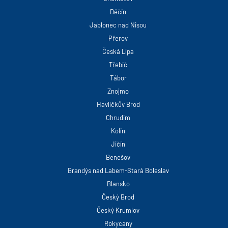
Děčín
Jablonec nad Nisou
Přerov
Česká Lípa
Třebíč
Tábor
Znojmo
Havlíčkův Brod
Chrudim
Kolín
Jičín
Benešov
Brandýs nad Labem-Stará Boleslav
Blansko
Český Brod
Český Krumlov
Rokycany