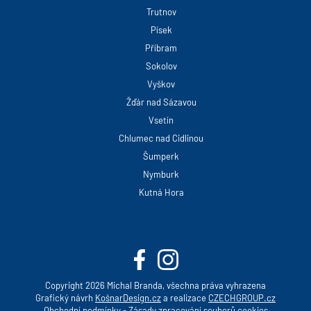
Trutnov
Písek
Příbram
Sokolov
Vyškov
Žďár nad Sázavou
Vsetín
Chlumec nad Cidlinou
Šumperk
Nymburk
Kutná Hora
Copyright 2026 Michal Branda, všechna práva vyhrazena
Grafický návrh
KošnarDesign.cz
a realizace
CZECHGROUP.cz
Obchodní podmínky
-
Zásady zpracování souborů cookies