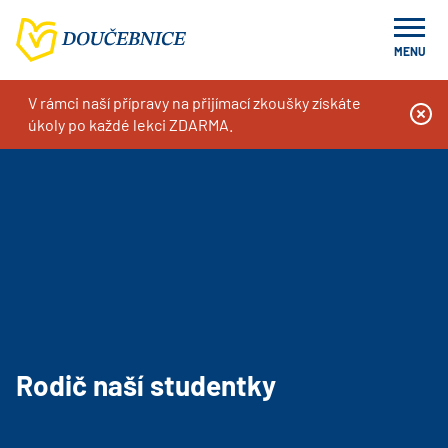
MENU
V rámci naší přípravy na přijímací zkoušky získáte
Doučování na míru, kurzy a příprava k přijímacím zkouškám
Rodič naší studentky
úkoly po každé lekci ZDARMA.
Rodič naší studentky