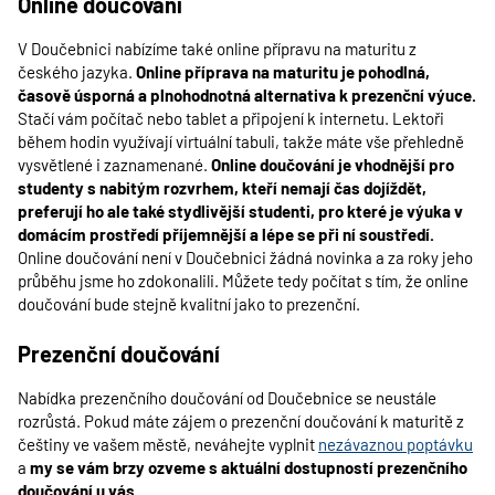
Online doučování
V Doučebnici nabízíme také online přípravu na maturitu z
českého jazyka.
Online příprava na maturitu je pohodlná,
časově úsporná a plnohodnotná alternativa k prezenční výuce.
Stačí vám počítač nebo tablet a připojení k internetu. Lektoři
během hodin využívají virtuální tabuli, takže máte vše přehledně
vysvětlené i zaznamenané.
Online doučování je vhodnější pro
studenty s nabitým rozvrhem, kteří nemají čas dojíždět,
preferují ho ale také stydlivější studenti, pro které je výuka v
domácím prostředí příjemnější a lépe se při ní soustředí.
Online doučování není v Doučebnici žádná novinka a za roky jeho
průběhu jsme ho zdokonalili. Můžete tedy počítat s tím, že online
doučování bude stejně kvalitní jako to prezenční.
Prezenční doučování
Nabídka prezenčního doučování od Doučebnice se neustále
rozrůstá. Pokud máte zájem o prezenční doučování k maturitě z
češtiny ve vašem městě, neváhejte vyplnit
nezávaznou poptávku
a
my se vám brzy ozveme s aktuální dostupností prezenčního
doučování u vás.