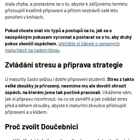
stala chyba, a postaráme se o to, abyste k zářijovému termínu
přistoupili kvalitně připraveni a přitom nestrávili celé léto
ponoření v knihách.
Pokud chcete znát víc typů a postupů na to, jak se s
neúspěšným pokusem vyrovnat a postarat se o to, aby druhý
pokus skončil úspěchem
,
přečtěte si článek o opravných
maturitách na našem blogu
.
Zvládání stresu a příprava strategie
U maturity často selžou i dobře připravení studenti.
Stres z takto
velké zkoušky je přirozený, nesmíme mu ale dovolit ohrozit
úspěch, na kterém jsme tak poctivě pracovali.
Ukážeme vám,
jak si přípravu rozvrhnout, na co se zaměřit a jak zvládat stres
před a během zkoušky, abyste k maturitní zkoušce přistoupili
připraveni a s klidem.
Proč zvolit Doučebnici