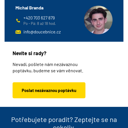
Michal Branda
+420 703 627 879
Po - Pá: 8 až 18 hod.
info@doucebnice.cz
Nevíte si rady?
Nevadí, pošlete nám nezávaznou
poptávku, budeme se vám věnovat.
Poslat nezávaznou poptávku
Potřebujete poradit? Zeptejte se na
cokoliv.