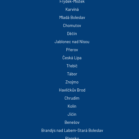
Frýdek-Místek
Karviná
Mladá Boleslav
Chomutov
Děčín
Jablonec nad Nisou
Přerov
Česká Lípa
Třebíč
Tábor
Znojmo
Havlíčkův Brod
Chrudim
Kolín
Jičín
Benešov
Brandýs nad Labem-Stará Boleslav
Blansko