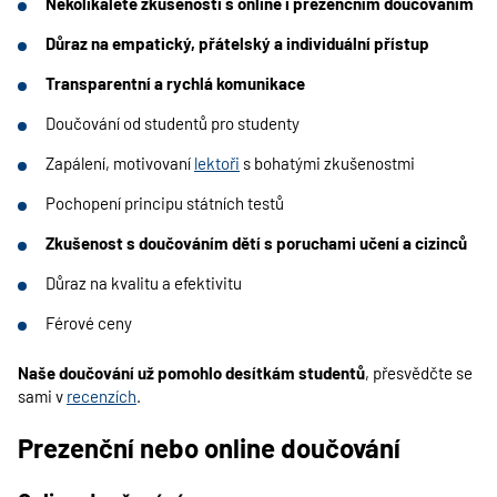
Několikaleté zkušenosti s online i prezenčním doučováním
Důraz na empatický, přátelský a individuální přístup
Transparentní a rychlá komunikace
Doučování od studentů pro studenty
Zapálení, motivovaní
lektoři
s bohatými zkušenostmi
Pochopení principu státních testů
Zkušenost s doučováním dětí s poruchami učení a cizinců
Důraz na kvalitu a efektivitu
Férové ceny
Naše doučování už pomohlo desítkám studentů
, přesvědčte se
sami v
recenzích
.
Prezenční nebo online doučování