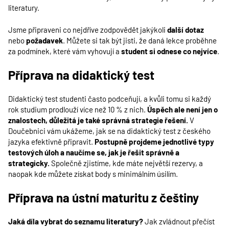
literatury.
Jsme připraveni co nejdříve zodpovědět jakýkoli
další dotaz
nebo
požadavek
. Můžete si tak být jisti, že daná lekce proběhne
za podmínek, které vám vyhovují a
student si odnese co nejvíce
.
Příprava na didaktický test
Didaktický test studenti často podceňují, a kvůli tomu si každý
rok studium prodlouží více než 10 % z nich.
Úspěch ale není jen o
znalostech, důležitá je také správná strategie řešení.
V
Doučebnici vám ukážeme, jak se na didaktický test z českého
jazyka efektivně připravit.
Postupně projdeme jednotlivé typy
testových úloh a naučíme se, jak je řešit správně a
strategicky.
Společně zjistíme, kde máte největší rezervy, a
naopak kde můžete získat body s minimálním úsilím.
Příprava na ústní maturitu z češtiny
Jaká díla vybrat do seznamu literatury?
Jak zvládnout přečíst