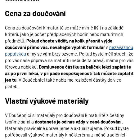
Cena za doučování
Cena za doučování k maturitě se může mírně lišit na základě
kritérií, jako je počet předplacených hodin nebo maturitních
předmětů.
Pokud chcete vědět, na kolik přesně vyjde
doučování přímo vás, neváhejte vyplnit formulář
s
nezávaznou
poptávkou
a my se vám brzy ozveme. Pokud byste měli strach, že
pro vás naše příprava na maturitu nebude ta pravá, máme pro vás
férovou nabídku.
Domluvenou částku za balíček lekcí zaplatíte
až po první lekci, v případě nespokojenosti tak můžete zaplatit
jen tu.
V Doučebnici také nabízíme rozložení částky do více
plateb.
Vlastní výukové materiály
V Doučebnici si materiály pro doučování k maturitě z češtiny
tvoříme sami a
dostanete je od nás vždy v ceně doučování.
Materiály pravidelně upravujeme a aktualizujeme. Pokud byste
potřebovali výukové materiály k některému z méně tradičních