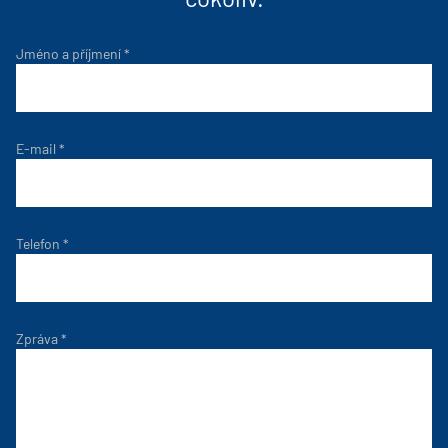
Jméno a příjmení
*
E-mail
*
Telefon
*
Zpráva
*