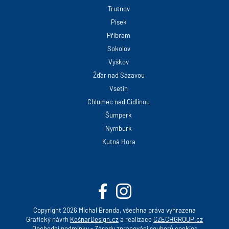
Trutnov
Písek
Příbram
Sokolov
Vyškov
Žďár nad Sázavou
Vsetín
Chlumec nad Cidlinou
Šumperk
Nymburk
Kutná Hora
Copyright 2026 Michal Branda, všechna práva vyhrazena
Grafický návrh
KošnarDesign.cz
a realizace
CZECHGROUP.cz
Obchodní podmínky
-
Zásady zpracování souborů cookies