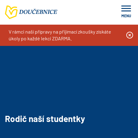
MENU
V rámci naší přípravy na přijímací zkoušky získáte
Doučování na míru, kurzy a příprava k přijímacím zkouškám
Rodič naší studentky
úkoly po každé lekci ZDARMA.
Rodič naší studentky