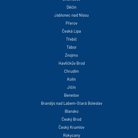
Děčín
Jablonec nad Nisou
Přerov
Česká Lípa
Třebíč
Tábor
Znojmo
Havlíčkův Brod
Chrudim
Kolín
Jičín
Benešov
Brandýs nad Labem-Stará Boleslav
Blansko
Český Brod
Český Krumlov
Rokycany