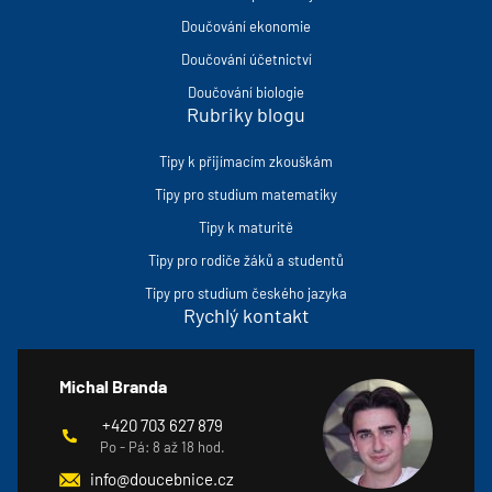
Doučování ekonomie
Doučování účetnictví
Doučování biologie
Rubriky blogu
Tipy k přijímacím zkouškám
Tipy pro studium matematiky
Tipy k maturitě
Tipy pro rodiče žáků a studentů
Tipy pro studium českého jazyka
Rychlý kontakt
Michal Branda
+420 703 627 879
Po - Pá: 8 až 18 hod.
info@doucebnice.cz