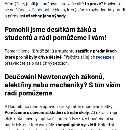
Přemýšlíte, jestli je doučování pro vaše dítě
to pravé
? Podívejte
se na
článek z Doučebnice blogu
, který vám s rozhodnutím poradí
a představí
všechny jeho výhody
.
Pomohli jsme desítkám žáků a
studentů a rádi pomůžeme i vám!
Pomohli jsme již řadě žáků a studentů
zazářit v předmětech,
které pro ně byly dříve děsivé
. Přečtěte si jejich
recenze
a
přesvědčte se o našich výsledcích.
Doučování Newtonových zákonů,
elektřiny nebo mechaniky? S tím vším
rádi pomůžeme
V Doučebnici máme opravdu široký záběr doučované látky.
Pomůžeme s učivem základní i střední školy
. Ať už vás trápí
elektrické obvody, optika či jaderná fyzika, v Doučebnici se
najde lektor, který vám látku
smysluplně vysvětlí
. Pokud si