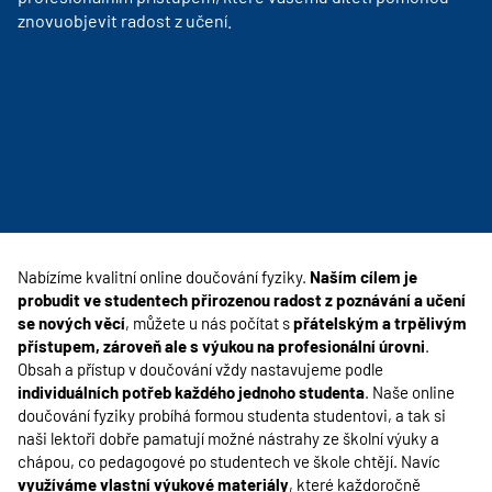
znovuobjevit radost z učení.
Nabízíme kvalitní online doučování fyziky.
Naším cílem je
probudit ve studentech přirozenou radost z poznávání a učení
se nových věcí
, můžete u nás počítat s
přátelským a trpělivým
přístupem, zároveň ale s výukou na profesionální úrovni
.
Obsah a přístup v doučování vždy nastavujeme podle
individuálních potřeb každého jednoho studenta
. Naše online
doučování fyziky probíhá formou studenta studentovi, a tak si
naši lektoři dobře pamatují možné nástrahy ze školní výuky a
chápou, co pedagogové po studentech ve škole chtějí. Navíc
využíváme vlastní výukové materiály
, které každoročně