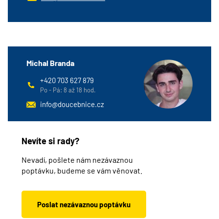
Michal Branda
+420 703 627 879
Po - Pá: 8 až 18 hod.
info@doucebnice.cz
Nevíte si rady?
Nevadí, pošlete nám nezávaznou
poptávku, budeme se vám věnovat.
Poslat nezávaznou poptávku