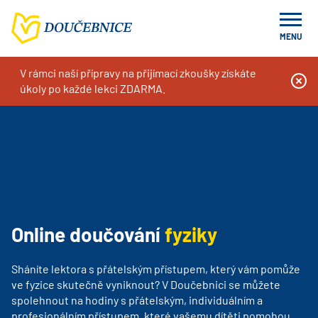
MENU
V rámci naší přípravy na přijímací zkoušky získáte
Doučování na míru, kurzy a příprava k přijímacím zkouškám
Naše služby
Online doučování
úkoly po každé lekci ZDARMA.
Online doučování fyziky
Online doučování
fyziky
Sháníte lektora s přátelským přístupem, který vám pomůže
ve fyzice skutečně vyniknout? V Doučebnici se můžete
spolehnout na hodiny s přátelským, individuálním a
profesionálním přístupem, které vašemu dítěti pomohou