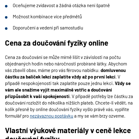
Oceňujeme zvídavost a žádná otázka není špatně
Možnost kombinace více předmětů
Doporučení a vedení při samostudiu
Cena za doučování fyziky online
Cena za doučování se může mírně lišit v závislosti na počtu
objednaných hodin nebo náročnosti probírané látky. Abychom
vás zbavili obav, máme pro vás férovou nabídku:
domluvenou
částku za balíček lekcí zaplatíte vždy až po první lekci
. V
případě nespokojenosti tak zaplatíte pouze jednu lekci.
Vždy se
vám ale snažíme vyjít maximálně vstříc a doučování
přizpůsobit k vaší spokojenosti
. V případě potřeby lze částku za
doučování rozložit do několika nižších plateb. Chcete-li vědět, na
kolik přesně by online doučování fyziky vyšlo právě vás, vyplňte
formulář pro
nezávaznou poptávku
a my se vám brzy ozveme.
Vlastní výukové materiály v ceně lekce
doučování fyziky