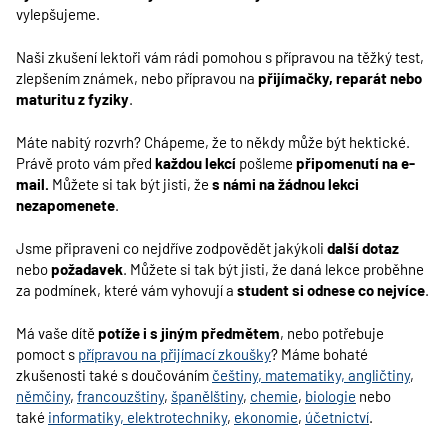
vylepšujeme.
Naši zkušení lektoři vám rádi pomohou s přípravou na těžký test,
zlepšením známek, nebo přípravou na
přijímačky, reparát nebo
maturitu z fyziky
.
Máte nabitý rozvrh? Chápeme, že to někdy může být hektické.
Právě proto vám před
každou lekcí
pošleme
připomenutí na
e-
mail.
Můžete si tak být jisti, že
s námi
na žádnou lekci
nezapomenete
.
Jsme připraveni co nejdříve zodpovědět jakýkoli
další dotaz
nebo
požadavek
. Můžete si tak být jisti, že daná lekce proběhne
za podmínek, které vám vyhovují a
student si odnese co nejvíce
.
Má vaše dítě
potíže i s jiným předmětem
, nebo potřebuje
pomoct s
přípravou na přijímací zkoušky
? Máme bohaté
zkušenosti také s doučováním
češtiny
, matematiky, angličtiny
,
němčiny
,
francouzštiny
,
španělštiny
,
chemie
,
biologie
nebo
také
informatiky,
elektrotechniky
,
ekonomie
,
účetnictví
.