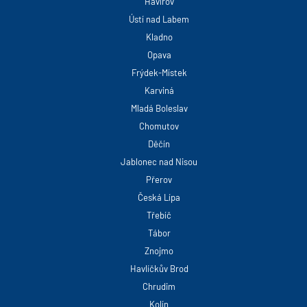
Havířov
Ústí nad Labem
Kladno
Opava
Frýdek-Místek
Karviná
Mladá Boleslav
Chomutov
Děčín
Jablonec nad Nisou
Přerov
Česká Lípa
Třebíč
Tábor
Znojmo
Havlíčkův Brod
Chrudim
Kolín