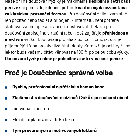
Naše online doučování fyziky je maximálně
flexibilní
a
šetří čas i
peníze
spojené s dojížděním, přitom
kvalitou nijak nezaostává
za klasickou prezenční formou
. Pro doučování online vám stačí
jen počítač nebo tablet a připojení k internetu, není potřeba
stahovat žádné aplikace ani nic nastavovat. Lektoři při
doučování zapisují na virtuální tabuli, což zajišťuje
přehlednou a
efektivní
výuku. Doučování probíhá z pohodlí domova, což je
příjemnější třeba pro stydlivější studenty. Samozřejmostí je, že se
lektor bude vašemu dítěti věnovat na 100 % po celou dobu výuky.
Doučování fyziky online je pohodlné a šetří váš čas i peníze
.
Proč je Doučebnice správná volba
Rychlá, profesionální a přátelská komunikace
Zkušenost s doučováním cizinců i žáků s poruchami učení
Individuální přístup
Flexibilní plánování a délka lekcí
Tým prověřených a motivovaných lektorů