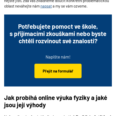
nejste jistí, zda vás zvládneme doučit konkrétní problematickou
oblast neváhejte nám
napsat
a my se vám ozveme.
Potřebujete pomoct ve škole,
s přijímacími zkouškami nebo byste
chtěli rozvinout své znalosti?
Napište nám!
Přejít na formulář
Jak probíhá online výuka fyziky a jaké
jsou její výhody