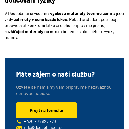
V Doučebnici si všechny
výukové materiály tvoříme sami
a jsou
vždy
zahrnuty v ceně každé lekce
. Pokud si student potřebuje
procvičovat konkrétní látku či úlohu, připravíme pro něj
rozšiřující materiály na míru
a budeme s nimi během výuky
pracovat.
Máte zájem o naši službu?
Ozvěte se nám a my vám připravíme nezávaznou
cenovou nabídku.
Přejít na formulář
+420 703 627 879
info@doucebnice.cz