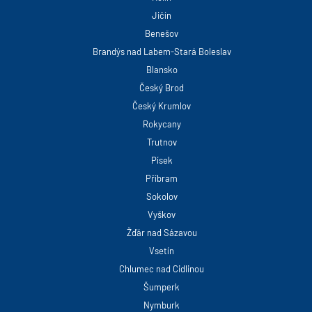
Jičín
Benešov
Brandýs nad Labem-Stará Boleslav
Blansko
Český Brod
Český Krumlov
Rokycany
Trutnov
Písek
Příbram
Sokolov
Vyškov
Žďár nad Sázavou
Vsetín
Chlumec nad Cidlinou
Šumperk
Nymburk