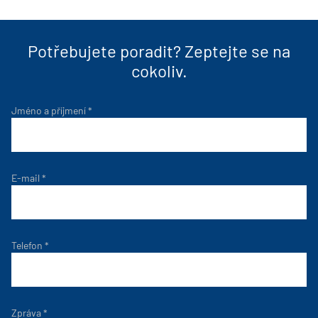
Potřebujete poradit? Zeptejte se na
cokoliv.
Jméno a příjmení
*
E-mail
*
Telefon
*
Zpráva
*