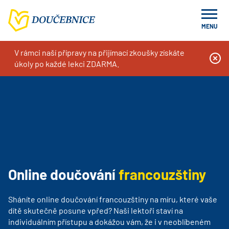
MENU
V rámci naší přípravy na přijímací zkoušky získáte
Doučování na míru, kurzy a příprava k přijímacím zkouškám
Naše služby
Online doučování
úkoly po každé lekci ZDARMA.
Online doučování francouzštiny
Online doučování
francouzštiny
Sháníte online doučování francouzštiny na míru, které vaše
dítě skutečně posune vpřed? Naši lektoři staví na
individuálním přístupu a dokážou vám, že i v neoblíbeném