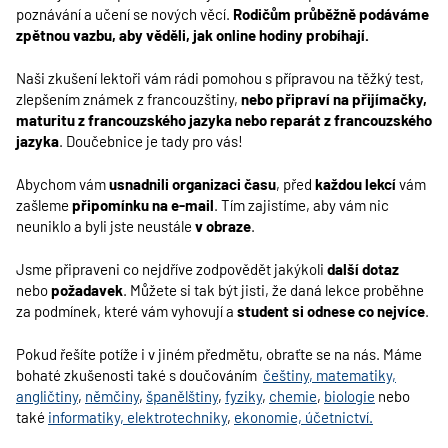
poznávání a učení se nových věcí.
Rodičům průběžně podáváme
zpětnou vazbu, aby věděli, jak online hodiny probíhají.
Naši zkušení lektoři vám rádi pomohou s přípravou na těžký test,
zlepšením známek z francouzštiny,
nebo připraví na přijímačky,
maturitu z francouzského jazyka nebo reparát z francouzského
jazyka
. Doučebnice je tady pro vás!
Abychom vám
usnadnili organizaci času
, před
každou lekcí
vám
zašleme
připomínku na e-mail
. Tím zajistíme, aby vám nic
neuniklo a byli jste neustále
v obraze
.
Jsme připraveni co nejdříve zodpovědět jakýkoli
další dotaz
nebo
požadavek
. Můžete si tak být jisti, že daná lekce proběhne
za podmínek, které vám vyhovují a
student si odnese co nejvíce
.
Pokud řešíte potíže i v jiném předmětu, obraťte se na nás. Máme
bohaté zkušenosti také s doučováním
češtiny
, matematiky,
angličtiny
,
němčiny
,
španělštiny
,
fyziky
,
chemie
,
biologie
nebo
také
informatiky,
elektrotechniky
,
ekonomie,
účetnictví.