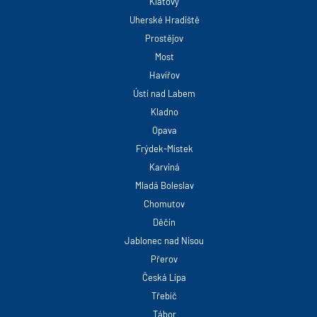
Klatovy
Uherské Hradiště
Prostějov
Most
Havířov
Ústí nad Labem
Kladno
Opava
Frýdek-Místek
Karviná
Mladá Boleslav
Chomutov
Děčín
Jablonec nad Nisou
Přerov
Česká Lípa
Třebíč
Tábor