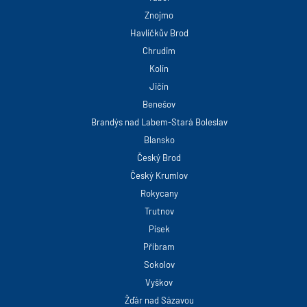
Znojmo
Havlíčkův Brod
Chrudim
Kolín
Jičín
Benešov
Brandýs nad Labem-Stará Boleslav
Blansko
Český Brod
Český Krumlov
Rokycany
Trutnov
Písek
Příbram
Sokolov
Vyškov
Žďár nad Sázavou