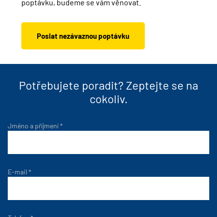
poptávku, budeme se vám věnovat.
Poslat nezávaznou poptávku
Potřebujete poradit? Zeptejte se na
cokoliv.
Jméno a příjmení
*
E-mail
*