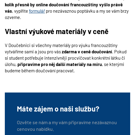
kolik přesně by online doučování francouzštiny vyšlo právě
vás
, vyplňte
formulář
pro nezávaznou poptávku a my se vám brzy
ozveme.
Vlastní výukové materiály v ceně
V Doučebnici si všechny materiály pro výuku francouzštiny
vytváříme sami a jsou pro vás
zdarma v ceně doučování
. Pokud
si student potřebuje intenzivněji procvičovat konkrétní látku či
úlohu,
připravíme pro něj další materiály na míru
, se kterými
budeme během doučování pracovat.
Máte zájem o naši službu?
Ozvěte se nám a my vám připravíme nezávaznou
cenovou nabídku.