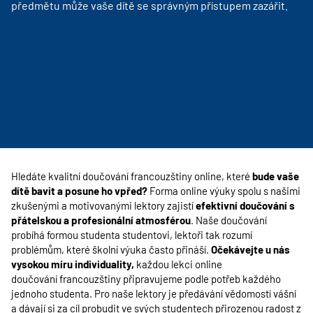
předmětu může vaše dítě se správným přístupem zazářit.
Hledáte kvalitní doučování francouzštiny online, které
bude vaše
dítě bavit a posune ho vpřed?
Forma online výuky spolu s našimi
zkušenými a motivovanými lektory zajistí
efektivní doučování s
přátelskou a profesionální atmosférou
. Naše doučování
probíhá formou studenta studentovi, lektoři tak rozumí
problémům, které školní výuka často přináší.
Očekávejte u nás
vysokou míru individuality,
každou lekci online
doučování francouzštiny připravujeme podle potřeb každého
jednoho studenta. Pro naše lektory je předávání vědomostí vášní
a dávají si za cíl probudit ve svých studentech přirozenou radost z