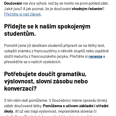
Doučování
má více výhod, než by se mohlo na první pohled zdát.
Jaké jsou? A jak poznat, že je doučování
vhodným řešením
?
Přečtěte si náš článek
.
Přidejte se k našim spokojeným
studentům.
Pomohli jsme již desítkám studentů připravit se na těžký test,
vylepšit známku z francouzštiny o několik stupňů nebo úspěšně
složit maturitu z francouzského jazyka. Přečtěte si
recenze
a
přesvědčte se o našich výsledcích.
Potřebujete doučit gramatiku,
výslovnost, slovní zásobu nebo
konverzaci?
S tím vším rádi pomůžeme. V Doučebnici máme opravdu široký
záběr doučované látky.
Pomůžeme s učivem základní i střední
školy
. Ať už vás trápí výslovnost, nepravidelná slovesa či