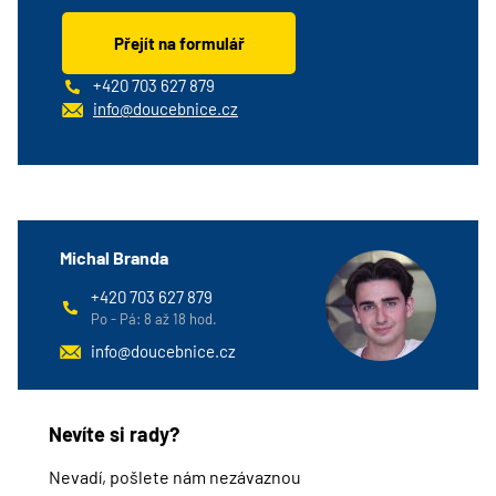
Přejít na formulář
+420 703 627 879
info@doucebnice.cz
Michal Branda
+420 703 627 879
Po - Pá: 8 až 18 hod.
info@doucebnice.cz
Nevíte si rady?
Nevadí, pošlete nám nezávaznou