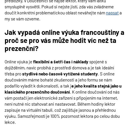
předložky, v Doučebnici se najde lektor, který vám látku
smysluplně vysvětlí. Pokud si nejste jistí, zda vás zvládneme
doučit konkrétní problematickou oblast neváhejte nám
napsat
a
my se vám ozveme.
Jak vypadá online výuka francouštiny a
proč se pro vás může hodit víc než ta
prezenční?
Online výuka je
flexibilní a šetří čas i náklady
spojené s
dojížděním, navíc probíhá z prostředí domova a je tak ideální
třeba pro
stydlivé nebo časově vytížené studenty
. S online
doučováním máme bohaté zkušenosti a jeho formu se nám
podařilo vyladit k dokonalosti, a tak j
e jeho kvalita stejná jako u
klasického prezenčního doučování
. K online doučování od nás
vám postačí jen elektronické zařízení s připojením na internet,
není nutné nic stahovat ani nastavovat. Během hodiny lektor
zapisuje na virtuální tabuli, což zajišťuje jasnou a přehlednou
výuku. Samozřejmostí je 100% pozornost lektora po celou dobu
lekce.