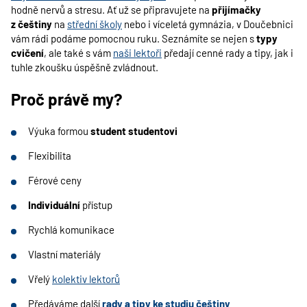
hodně nervů a stresu. Ať už se připravujete na
přijímačky
z češtiny
na
střední školy
nebo i víceletá gymnázia, v Doučebnici
vám rádi podáme pomocnou ruku. Seznámíte se nejen s
typy
cvičení
, ale také s vám
naši lektoři
předají cenné rady a tipy, jak i
tuhle zkoušku úspěšně zvládnout.
Proč právě my?
Výuka formou
student studentovi
Flexibilita
Férové ceny
Individuální
přístup
Rychlá komunikace
Vlastní materiály
Vřelý
kolektiv lektorů
Předáváme další
rady a tipy ke studiu češtiny