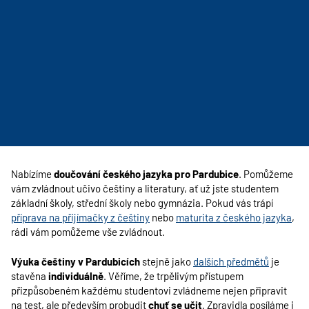
Nabízíme
doučování českého jazyka pro Pardubice
. Pomůžeme
vám zvládnout učivo češtiny a literatury, ať už jste studentem
základní školy, střední školy nebo gymnázia. Pokud vás trápí
příprava na přijímačky z češtiny
nebo
maturita z českého jazyka
,
rádi vám pomůžeme vše zvládnout.
Výuka češtiny v Pardubicích
stejně jako
dalších předmětů
je
stavěna
individuálně
. Věříme, že trpělivým přístupem
přizpůsobeném každému studentovi zvládneme nejen připravit
na test, ale především probudit
chuť se učit
. Zpravidla posíláme i