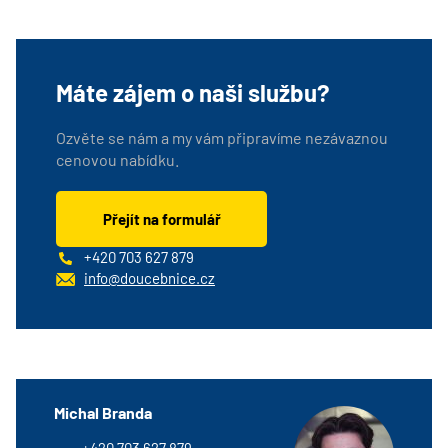
Máte zájem o naši službu?
Ozvěte se nám a my vám připravíme nezávaznou
cenovou nabídku.
Přejít na formulář
+420 703 627 879
info@doucebnice.cz
Michal Branda