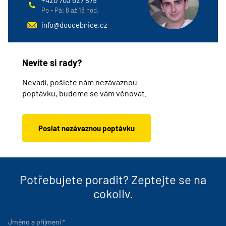
+420 703 627 879
Po - Pá: 8 až 18 hod.
info@doucebnice.cz
Nevíte si rady?
Nevadí, pošlete nám nezávaznou
poptávku, budeme se vám věnovat.
Poslat nezávaznou poptávku
Potřebujete poradit? Zeptejte se na
cokoliv.
Jméno a příjmení
*