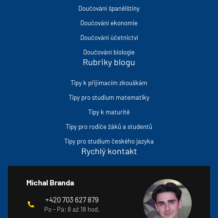
Doučování španělštiny
Doučování ekonomie
Doučování účetnictví
Doučování biologie
Rubriky blogu
Tipy k přijímacím zkouškám
Tipy pro studium matematiky
Tipy k maturitě
Tipy pro rodiče žáků a studentů
Tipy pro studium českého jazyka
Rychlý kontakt
Michal Branda
+420 703 627 879
Po - Pá: 8 až 18 hod.