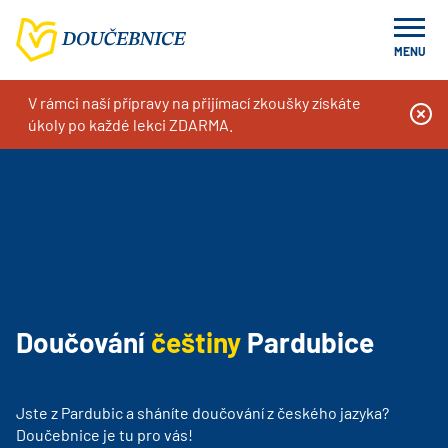
MENU
V rámci naší přípravy na přijímací zkoušky získáte
Doučování na míru, kurzy a příprava k přijímacím zkouškám
Pardubice
Doučování češtiny Pardubice
úkoly po každé lekci ZDARMA.
Doučování
češtiny
Pardubice
Jste z Pardubic a sháníte doučování z českého jazyka?
Doučebnice je tu pro vás!