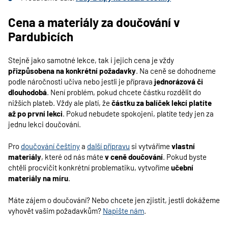
Cena a materiály za doučování v
Pardubicích
Stejně jako samotné lekce, tak i jejich cena je vždy
přizpůsobena na konkrétní požadavky
. Na ceně se dohodneme
podle náročnosti učiva nebo jestli je příprava
jednorázová či
dlouhodobá
. Není problém, pokud chcete částku rozdělit do
nižších plateb. Vždy ale platí, že
částku za balíček lekcí platíte
až po první lekci
. Pokud nebudete spokojeni, platíte tedy jen za
jednu lekci doučování.
Pro
doučování češtiny
a
další přípravu
si vytváříme
vlastní
materiály
, které od nás máte
v ceně doučování
. Pokud byste
chtěli procvičit konkrétní problematiku, vytvoříme
učební
materiály na míru
.
Máte zájem o doučování? Nebo chcete jen zjistit, jestli dokážeme
vyhovět vašim požadavkům?
Napište nám
.