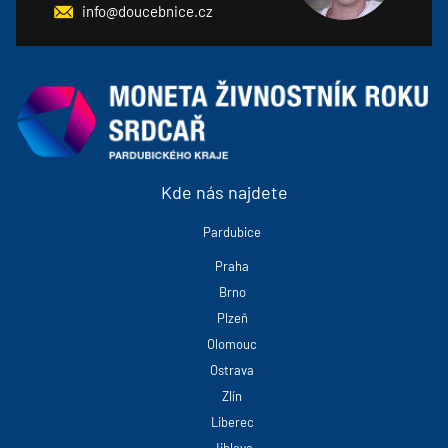
info@doucebnice.cz
Kde nás najdete
Pardubice
Praha
Brno
Plzeň
Olomouc
Ostrava
Zlín
Liberec
Jihlava