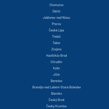
Chomutov
Děčín
Jablonec nad Nisou
Přerov
Česká Lípa
Třebíč
Tábor
Znojmo
Havlíčkův Brod
Chrudim
Kolín
Jičín
Benešov
Brandýs nad Labem-Stará Boleslav
Blansko
Český Brod
Český Krumlov