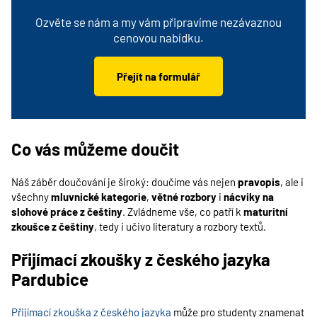
Ozvěte se nám a my vám připravíme nezávaznou
cenovou nabídku.
Přejít na formulář
Co vás můžeme doučit
Náš záběr doučování je široký: doučíme vás nejen
pravopis
, ale i
všechny
mluvnické kategorie
,
větné rozbory
i
nácviky na
slohové práce z češtiny
. Zvládneme vše, co patří k
maturitní
zkoušce z češtiny
, tedy i učivo literatury a rozbory textů.
Přijímací zkoušky z českého jazyka
Pardubice
Přijímací zkouška z českého jazyka
může pro studenty znamenat